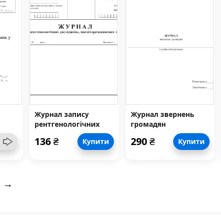
Журнал запису
Журнал звернень
рентгенологічних
громадян
досліджень
136
₴
290
₴
Купити
Купити
ма №
магніторезонансних
томографій, форма
050/о
→