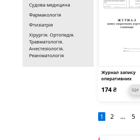
Судова медицина
Фармакологія
Фтизіатрія
Хірургія. Ортопедія.
Травматологія.
Анестезіологія.
Реаніматологія
Журнал запису
оперативних
втручань у
174
₴
Ще
стаціонарі, фор
008/о
1
2
...
5