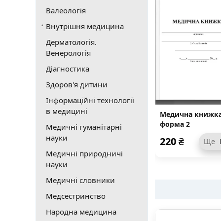
Валеологія
Внутрішня медицина
Дерматологія.
Венерологія
Діагностика
Здоров'я дитини
Інформаційні технології
в медицині
Медична книжка
форма 2
Медичні гуманітарні
науки
220
₴
Ще
Медичні природничі
науки
Медичні словники
Медсестринство
Народна медицина