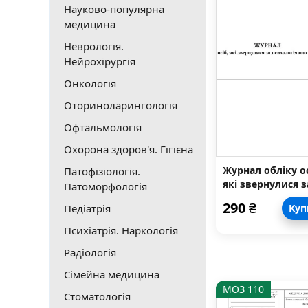
Науково-популярна
медицина
Неврологія.
Нейрохірургія
Онкологія
Оториноларингологія
Офтальмологія
Охорона здоров'я. Гігієна
Журнал обліку ос
Патофізіологія.
які звернулися з
Патоморфологія
психологічною
290
₴
Педіатрія
Куп
допомогою
Психіатрія. Наркологія
Радіологія
Сімейна медицина
МОЗ 110
Стоматологія