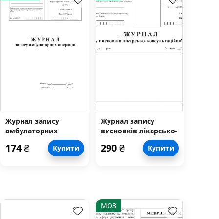
Журнал запису
Журнал запису
амбулаторних
висновків лікарсько-
операцій
консультаційної
174
₴
290
₴
Купити
Купити
комісії, форма No
035/о
МОЗ