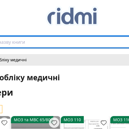
бліку медичні
обліку медичні
ери
МОЗ та МВС 65/80​​​
МОЗ 110
МОЗ 11