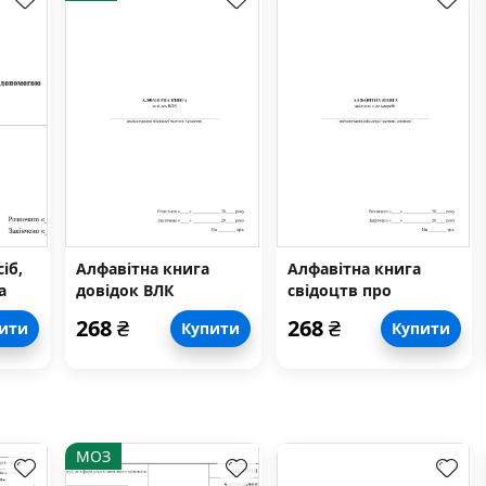
іб,
Алфавітна книга
Алфавітна книга
а
довідок ВЛК
свідоцтв про
хворобу
268
₴
268
₴
ити
Купити
Купити
МОЗ