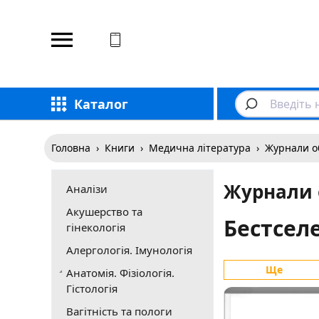
Відповідаємо на дзвінки
Каталог
Головна
›
Книги
›
Медична література
›
Журнали о
Журнали 
Аналізи
Акушерство та
Бестсел
гінекологія
Алергологія. Імунологія
Ще
Анатомія. Фізіологія.
Гістологія
Вагітність та пологи