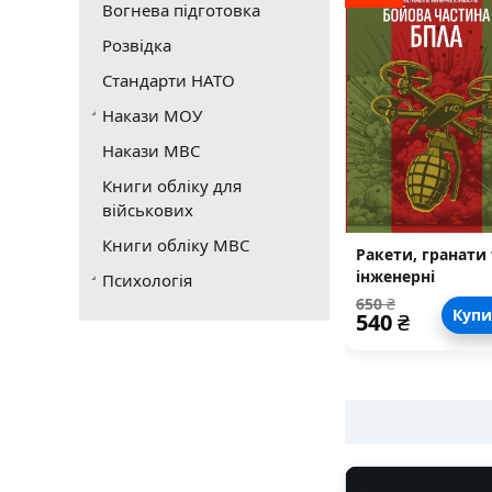
Вогнева підготовка
Розвідка
Стандарти НАТО
Накази МОУ
Накази МВС
Книги обліку для
військових
Книги обліку МВС
Ракети, гранати 
інженерні
Психологія
боєприпаси як
650
₴
Куп
540
₴
бойова частина
БпЛА