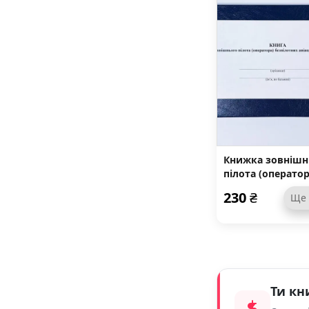
Книжка зовнішн
пілота (оператор
безпілотних
230
₴
Ще
авіаційних
комплексів, дод
4
Ти кн