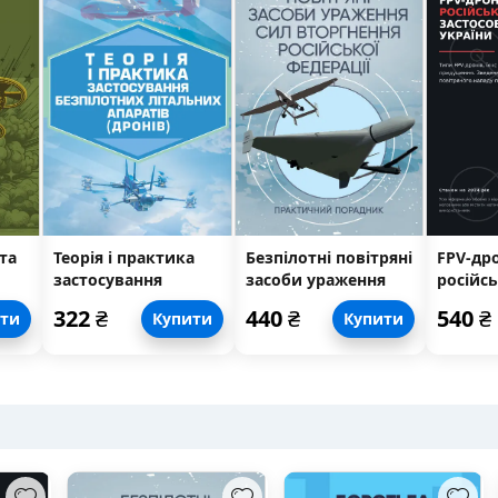
та
Теорія і практика
Безпілотні повітряні
FPV-дро
застосування
засоби ураження
російс
безпілотних
сил вторгнення
застос
322
₴
440
₴
540
₴
ити
Купити
Купити
літальних апаратів
російської
Україн
(дронів).
федерації:
практичний
порадник