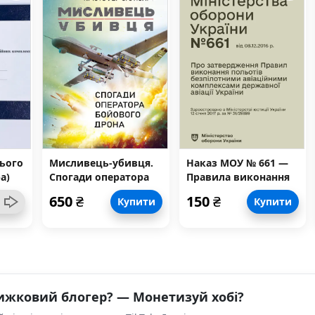
ього
Мисливець-убивця.
Наказ МОУ № 661 —
а)
Спогади оператора
Правила виконання
бойового дрона
польотів
650
₴
150
₴
Купити
Купити
безпілотними
аток
авіаційними
комплексами
державної авіації
України
ижковий блогер? — Монетизуй хобі?