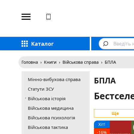
Відповідаємо на дзвінки
Каталог
Головна
›
Книги
›
Військова справа
›
БПЛА
БПЛА
Мінно-вибухова справа
Статути ЗСУ
Бестсел
Військова історія
Військова медицина
Ще
Військова психологія
Хіт!
Військова тактика
-16%