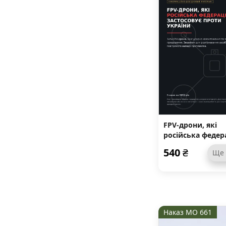
FPV-дрони, які
російська федер
застосовує прот
540
₴
Ще
України
Наказ МО 661