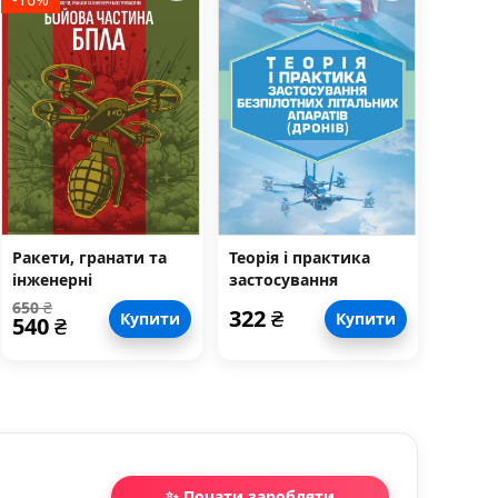
Ракети, гранати та
Теорія і практика
інженерні
застосування
боєприпаси як
безпілотних
650
₴
322
₴
Купити
Купити
540
₴
бойова частина БпЛА
літальних апаратів
(дронів).
✨ Почати заробляти