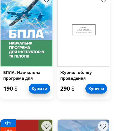
БПЛА. Навчальна
Журнал обліку
програма для
проведення
інструкторів та
передпольотної
190
₴
290
₴
Купити
Купити
пілотів
перевірки
безпілотних
літальних апаратів
Хіт!
-16%