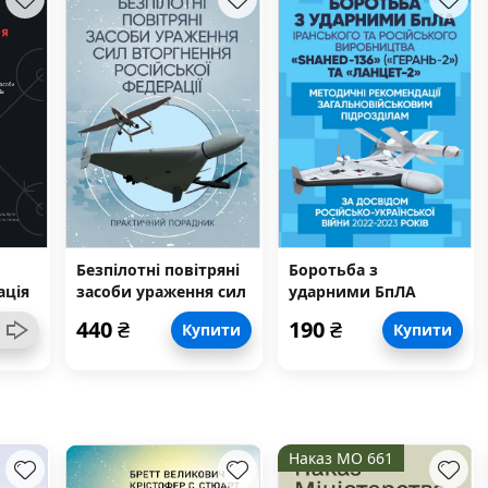
Безпілотні повітряні
Боротьба з
ація
засоби ураження сил
ударними БпЛА
и
вторгнення
іранського та
440
₴
190
₴
Купити
Купити
російської федерації:
російського
практичний
виробництва
порадник
«Shahed-136»
(«Герань-2») та
«Ланцет-2»
Наказ МО 661