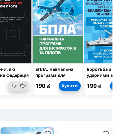
ни, які
БПЛА. Навчальна
Боротьба з
ька федерація
програма для
ударними БпЛА
овує проти
інструкторів та
іранського та
190
₴
190
₴
Ще
Купити
Купити
и
пілотів
російського
виробництва
«Shahed-136»
(«Герань-2») та
«Ланцет-2»