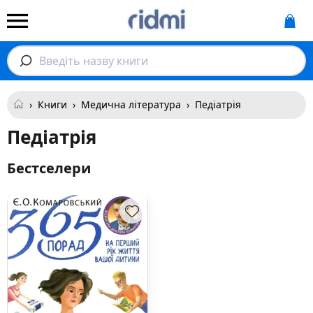
Введіть назву книги
›
Книги
›
Медична література
›
Педіатрія
Педіатрія
Бестселери