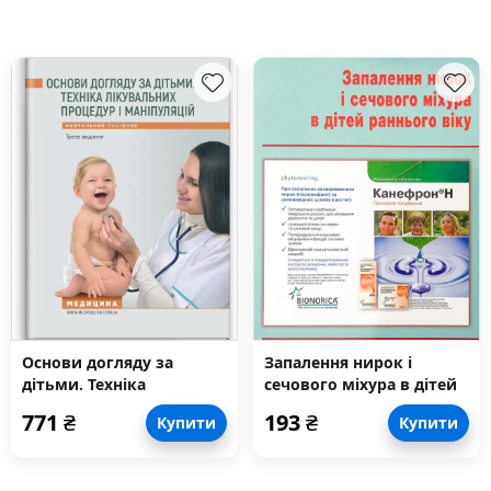
Основи догляду за
Запалення нирок і
дітьми. Техніка
сечового міхура в дітей
лікувальних процедур і
раннього віку
771
₴
193
₴
Купити
Купити
маніпуляцій:
навчальний посібник