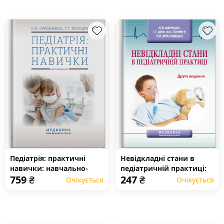
Педіатрія: практичні
Невідкладні стани в
навички: навчально-
педіатричній практиці:
759
₴
247
₴
методичний посібник
навчальний посібник
Очікується
Очікується