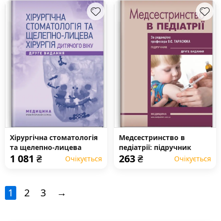
Хірургічна стоматологія
Медсестринство в
та щелепно-лицева
педіатрії: підручник
1 081
₴
263
₴
хірургія дитячого віку:
Очікується
Очікується
підручник
1
2
3
→