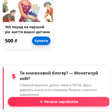
365 порад на перший
рік життя вашої дитини
500
₴
Купити
Ти книжковий блогер? — Монетизуй
хобі?
Створюй вішлісти, ділись ними в TikTok. Друзі
дарують книги, а ти отримуєш бонуси з кожного
замовлення.
✨ Почати заробляти