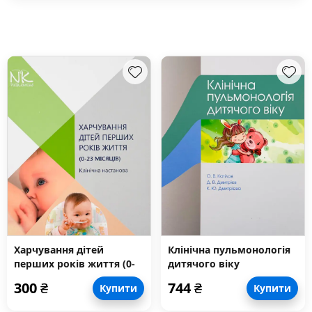
Харчування дітей
Клінічна пульмонологія
перших років життя (0-
дитячого віку
23 місяців)
300
₴
744
₴
Купити
Купити