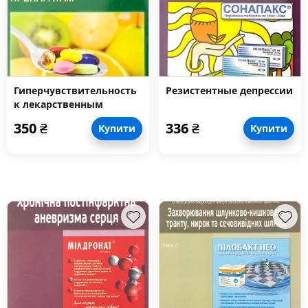
Гиперчувствительность
Резистентные депрессии
к лекарственным
препаратам
350
₴
336
₴
Купити
Купити