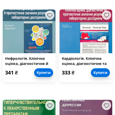
Нефрологія. Клінічна
Кардіологія. Клінічна
оцінка, діагностичне й
оцінка, діагностичне та
прогностичне значення
прогностичне значення
341
₴
333
₴
Купити
Купити
результатів
результатів
лабораторних
лабораторних
досліджень. Медичні
досліджень. Медичні
аналізи. Частина 3
аналізи. Частина 1