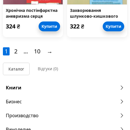
Хронічна постінфарктна
Захворювання
аневризма серця
шлунково-кишкового
тракту, нирок та
324
₴
322
₴
Купити
Купити
сечовивідних шляхів.
Книга 2
1
2
...
10
→
Відгуки
(0)
Каталог
Книги
Бизнес
Производство
Виноделие