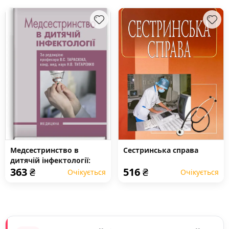
Медсестринство в
Сестринська справа
дитячій інфектології:
363
₴
516
₴
підручник (ВНЗ І—ІІІ р.
Очікується
Очікується
а.)