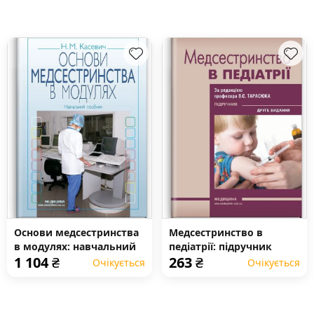
Основи медсестринства
Медсестринство в
в модулях: навчальний
педіатрії: підручник
1 104
₴
263
₴
посібник (ВНЗ І—ІІІ р. а.)
Очікується
Очікується