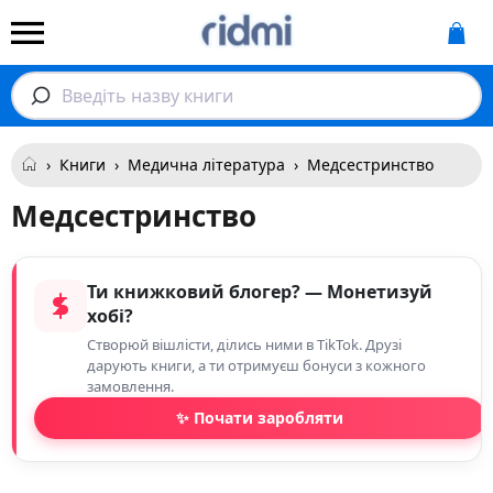
Введіть назву книги
›
Книги
›
Медична література
›
Медсестринство
Медсестринство
Ти книжковий блогер? — Монетизуй
хобі?
Створюй вішлісти, ділись ними в TikTok. Друзі
дарують книги, а ти отримуєш бонуси з кожного
замовлення.
✨ Почати заробляти