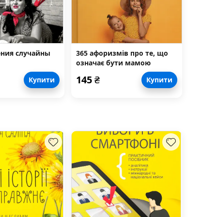
ения случайны
365 афоризмів про те, що
означає бути мамою
145
₴
Купити
Купити