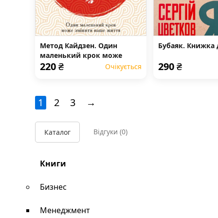
Метод Кайдзен. Один
Бубаяк. Книжка 
маленький крок може
220
₴
290
₴
змінити ваше життя
Очікується
1
2
3
→
Відгуки
(0)
Каталог
Книги
Бизнес
Менеджмент