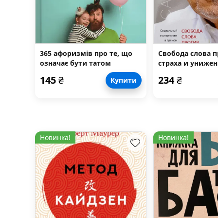
365 афоризмів про те, що
Свобода слова 
означає бути татом
страха и униже
145
₴
234
₴
Купити
Новинка!
Новинка!