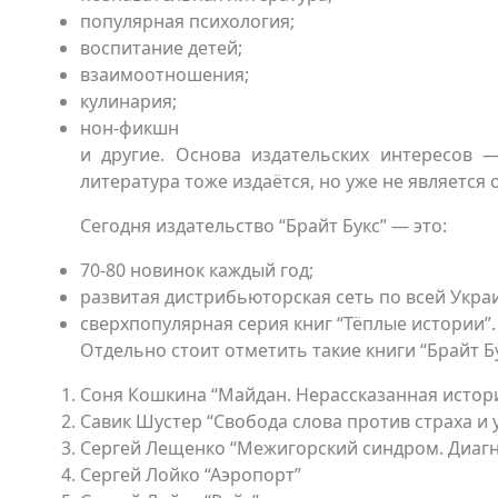
популярная психология;
воспитание детей;
взаимоотношения;
кулинария;
нон-фикшн
и другие. Основа издательских интересов —
литература тоже издаётся, но уже не является
Сегодня издательство “Брайт Букс” — это:
70-80 новинок каждый год;
развитая дистрибьюторская сеть по всей Укра
сверхпопулярная серия книг “Тёплые истории”.
Отдельно стоит отметить такие книги “Брайт Бук
Соня Кошкина “Майдан. Нерассказанная истори
Савик Шустер “Свобода слова против страха и
Сергей Лещенко “Межигорский синдром. Диагно
Сергей Лойко “Аэропорт”