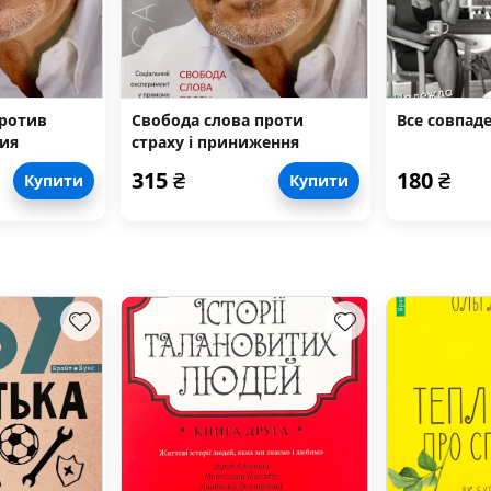
против
Свобода слова проти
Все совпад
ния
страху і приниження
315
₴
180
₴
Купити
Купити