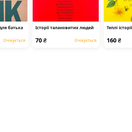
для батька
Історії талановитих людей
Теплі істор
70
₴
160
₴
Очікується
Очікується