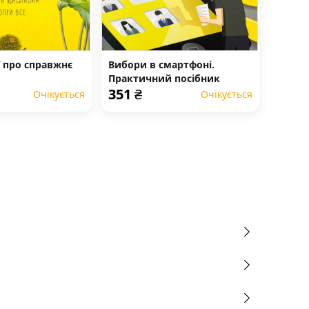
ії про справжнє
Вибори в смартфоні.
Практичний посібник
351
₴
Очікується
Очікується