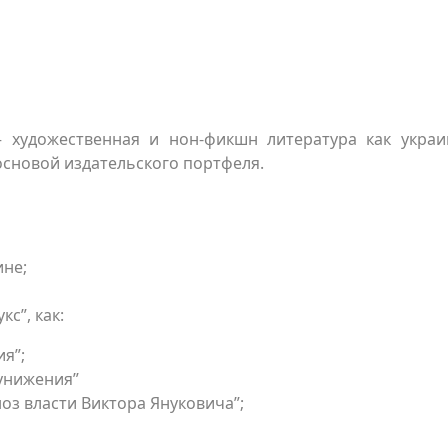
 художественная и нон-фикшн литература как украи
 основой издательского портфеля.
ине;
с”, как:
я”;
 унижения”
з власти Виктора Януковича”;