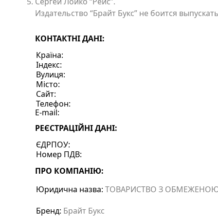
Сергей Лойко “Рейс”.
Издательство “Брайт Букс” не боится выпуска
КОНТАКТНІ ДАНІ:
Країна:
Індекс:
Вулиця:
Місто:
Сайт:
Телефон:
E-mail:
РЕЄСТРАЦІЙНІ ДАНІ:
ЄДРПОУ:
Номер ПДВ:
ПРО КОМПАНІЮ:
Юридична назва:
ТОВАРИСТВО З ОБМЕЖЕНОЮ 
Бренд:
Брайт Букс