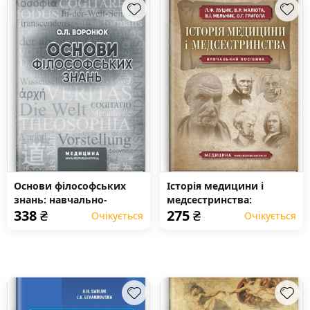
Основи філософських
Історія медицини і
знань: навчально-
медсестринства:
338
₴
275
₴
методичний посібник
навчальний посібник
Очікується
Очікується
(ВНЗ І—ІІІ р. а.)
(ВНЗ І—ІІІ р. а.)