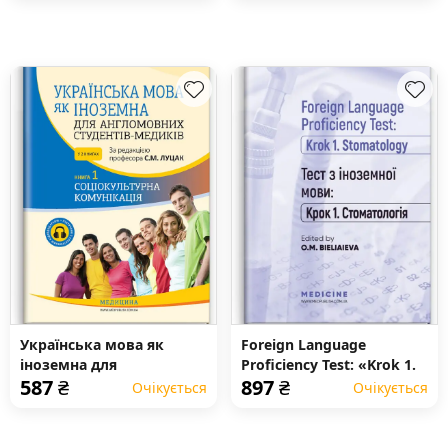
професійного мовлення:
підручник
Українська мова як
Foreign Language
іноземна для
Proficiency Test: «Krok 1.
587
₴
897
₴
англомовних студентів-
Stomatology»: manual
Очікується
Очікується
медиків: у 2 книгах.
Книга 1. Соціокультурна
комунікація: підручник