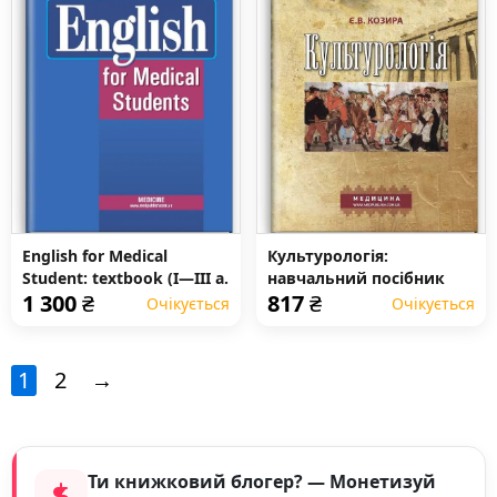
English for Medical
Культурологія:
Student: textbook (I—III a.
навчальний посібник
1 300
₴
817
₴
l.)
(ВНЗ І—ІІІ р. а.)
Очікується
Очікується
1
2
→
Ти книжковий блогер? — Монетизуй