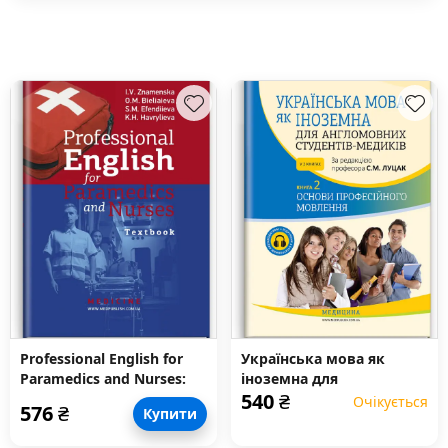
Professional English for
Українська мова як
Paramedics and Nurses:
іноземна для
540
₴
textbook
англомовних студентів-
Очікується
576
₴
Купити
медиків: у 2 книгах.
Книга 2. Основи