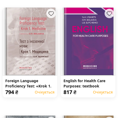
Foreign Language
English for Health Care
Proficiency Test: «Krok 1.
Purposes: textbook
794
₴
817
₴
Medicine»: manual
Очікується
Очікується