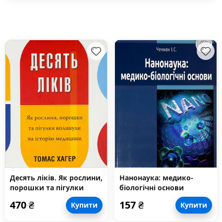
Десять ліків. Як рослини,
Нанонаука: медико-
порошки та пігулки
біологічні основи
вплинули на історію
470
₴
157
₴
Купити
Купити
медицини