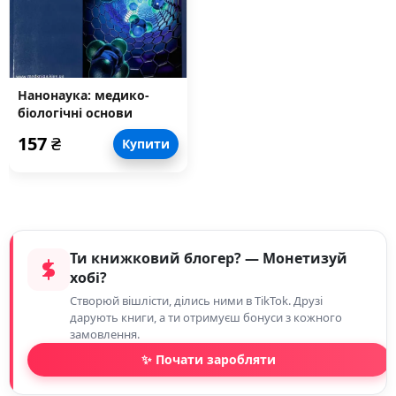
Нанонаука: медико-
біологічні основи
157
₴
Купити
Ти книжковий блогер? — Монетизуй
хобі?
Створюй вішлісти, ділись ними в TikTok. Друзі
дарують книги, а ти отримуєш бонуси з кожного
замовлення.
✨ Почати заробляти