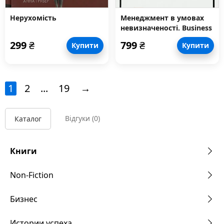
Нерухомість
Менеджмент в умовах
невизначеності. Business
Intelligence для ТОПів
299
₴
799
₴
Купити
Купити
1
2
...
19
→
Відгуки
(0)
Каталог
Книги
Non-Fiction
Бизнес
Истории успеха