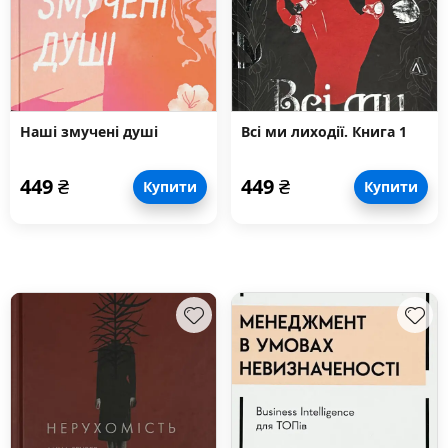
Наші змучені душі
Всі ми лиходії. Книга 1
449
₴
449
₴
Купити
Купити