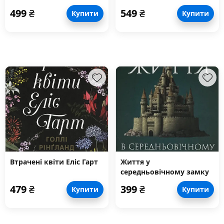
залишає природа
499
₴
549
₴
Купити
Купити
Втрачені квіти Еліс Гарт
Життя у
середньовічному замку
479
₴
399
₴
Купити
Купити