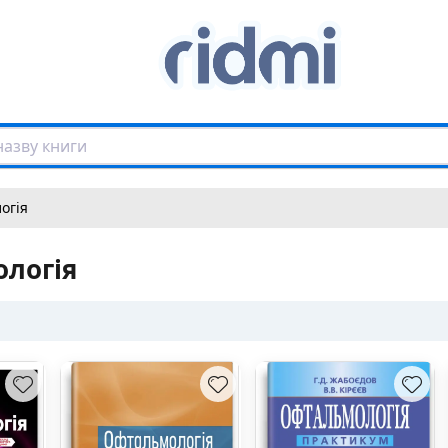
огія
логія