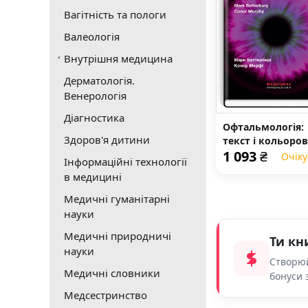
Вагітність та пологи
Валеологія
Внутрішня медицина
Дерматологія.
Венерологія
Діагностика
Офтальмологія:
Здоров'я дитини
текст і кольоров
1 093
₴
ілюстрації: 4-е
Очіку
Інформаційні технології
видання
в медицині
Медичні гуманітарні
науки
Медичні природничі
Ти кн
науки
Створюй
Медичні словники
бонуси 
Медсестринство