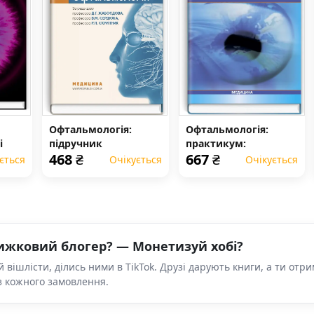
Офтальмологія:
Офтальмологія:
і
підручник
практикум:
468
₴
667
₴
навчальний посібник
ється
Очікується
Очікується
(ВНЗ IV р. а.)
ижковий блогер? — Монетизуй хобі?
 вішлісти, ділись ними в TikTok. Друзі дарують книги, а ти отр
з кожного замовлення.