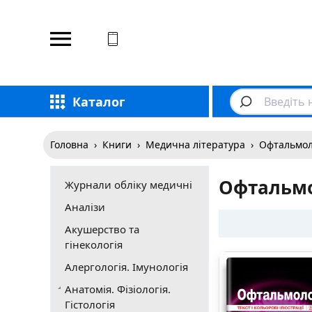
Відповідаємо на дзвінки
Каталог
Головна
›
Книги
›
Медична література
›
Офтальмол
Офтальмо
Журнали обліку медичні
Аналізи
Акушерство та
гінекологія
Алергологія. Імунологія
Анатомія. Фізіологія.
Гістологія