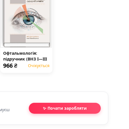
Офтальмологія:
підручник (ВНЗ І—ІІІ
966
₴
р.а.)
Очікується
✨ Почати заробляти
имуєш