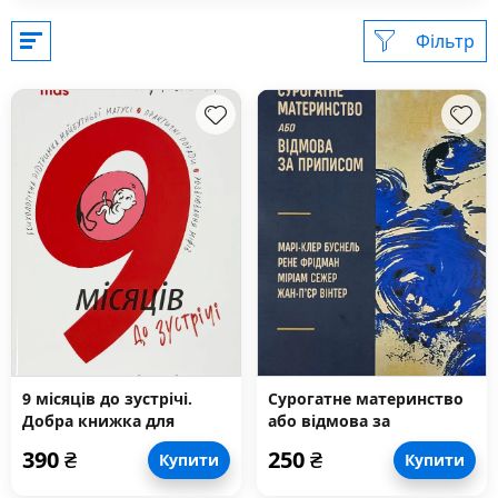
Фільтр
9 місяців до зустрічі.
Сурогатне материнство
Добра книжка для
або відмова за
майбутньої матусі
приписом
390
₴
250
₴
Купити
Купити