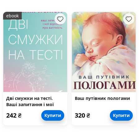
ebook
Дві смужки на тесті.
Ваш путівник пологами
Ваші запитання і мої
відповіді про вагітність
242
₴
320
₴
Купити
Купити