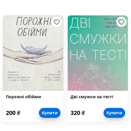
Порожні обійми
Дві смужки на тесті
200
₴
320
₴
Купити
Купити