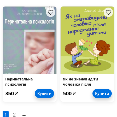
Перинатальна
Як не зненавидіти
психологія
чоловіка після
народження дитини
350
₴
500
₴
Купити
Купити
1
2
→