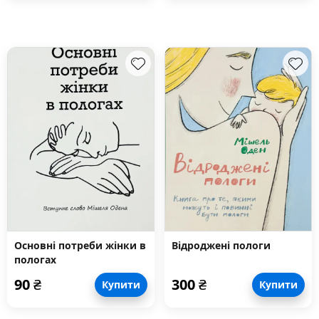
Основні потреби жінки в
Відроджені пологи
пологах
90
₴
300
₴
Купити
Купити