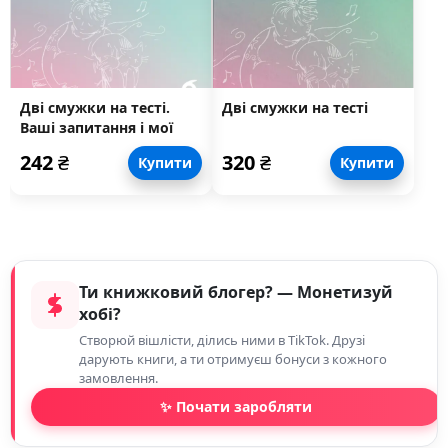
Дві смужки на тесті.
Дві смужки на тесті
Ваші запитання і мої
відповіді про вагітність
242
₴
320
₴
Купити
Купити
Ти книжковий блогер? — Монетизуй
хобі?
Створюй вішлісти, ділись ними в TikTok. Друзі
дарують книги, а ти отримуєш бонуси з кожного
замовлення.
✨ Почати заробляти