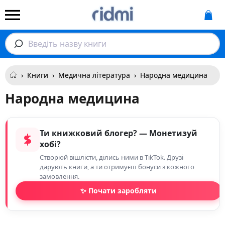
Введіть назву книги
›
Книги
›
Медична література
›
Народна медицина
Народна медицина
Ти книжковий блогер? — Монетизуй
хобі?
Створюй вішлісти, ділись ними в TikTok. Друзі
дарують книги, а ти отримуєш бонуси з кожного
замовлення.
✨ Почати заробляти