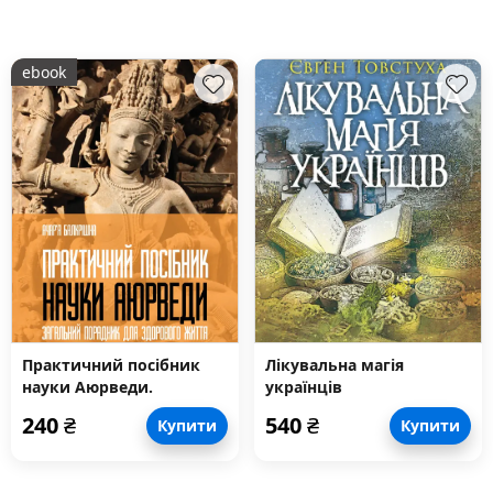
ebook
Практичний посібник
Лікувальна магія
науки Аюрведи.
українців
Загальний порадник для
240
₴
540
₴
Купити
Купити
здорового життя