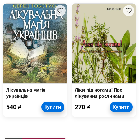
Лікувальна магія
Ліки під ногами! Про
українців
лікування рослинами
540
₴
270
₴
Купити
Купити