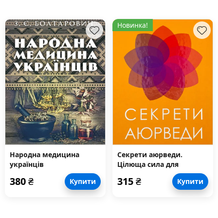
Новинка!
Народна медицина
Секрети аюрведи.
українців
Цілюща сила для
здоров’я розуму й тіла
380
₴
315
₴
Купити
Купити