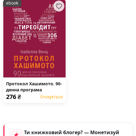
ebook
Протокол Хашимото. 90-
денна програма
276
₴
відновлення здоров’я
Очікується
щитоподібної залози
Ти книжковий блогер? — Монетизуй