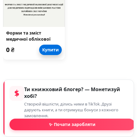
Форми та зміст
медичної облікової
документації для
0
₴
Купити
медичних підрозділів
військових частин
Збройних Сил України:
методичні рекомендації
Ти книжковий блогер? — Монетизуй
хобі?
Створюй вішлісти, ділись ними в TikTok. Друзі
дарують книги, а ти отримуєш бонуси з кожного
замовлення.
✨ Почати заробляти