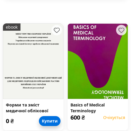
ebook
Форми та зміст
Basics of Medical
медичної облікової
Terminology
600
₴
документації для
Очікується
0
₴
Купити
медичних підрозділів
військових частин