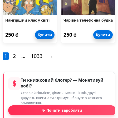
Найгірший клас у світі
Чарівна телефонна будка
250
₴
250
₴
Купити
Купити
1
2
...
1033
→
Ти книжковий блогер? — Монетизуй
хобі?
Створюй вішлісти, ділись ними в TikTok. Друзі
дарують книги, а ти отримуєш бонуси з кожного
замовлення.
✨ Почати заробляти