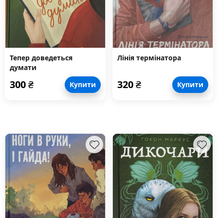
Тепер доведеться
Лінія термінатора
думати
300
₴
320
₴
Купити
Купити