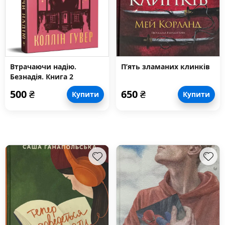
Втрачаючи надію.
П’ять зламаних клинків
Безнадія. Книга 2
500
₴
650
₴
Купити
Купити