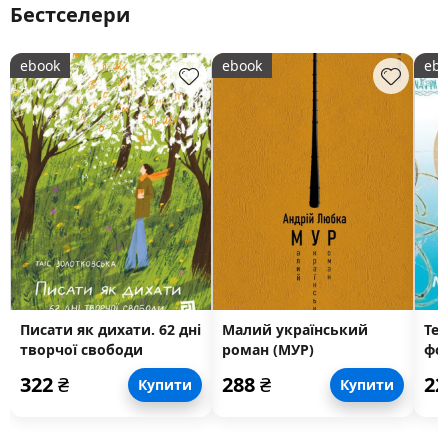
Бестселери
ebook
ebook
ebo
Писати як дихати. 62 дні
Малий український
Те
творчої свободи
роман (МУР)
фо
322
₴
288
₴
2
Купити
Купити