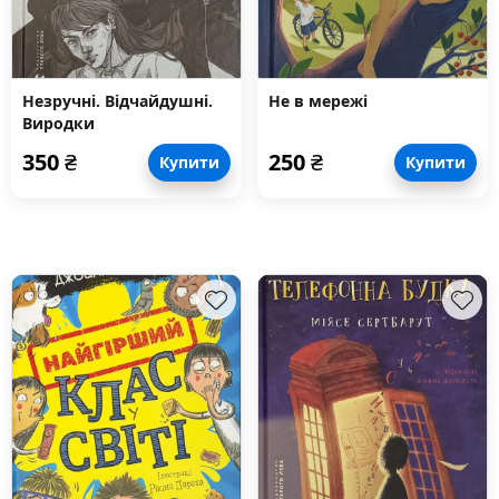
Незручні. Відчайдушні.
Не в мережі
Виродки
350
₴
250
₴
Купити
Купити