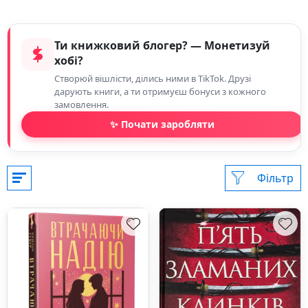
Ти книжковий блогер? — Монетизуй
хобі?
Створюй вішлісти, ділись ними в TikTok. Друзі
дарують книги, а ти отримуєш бонуси з кожного
замовлення.
✨ Почати заробляти
Фільтр