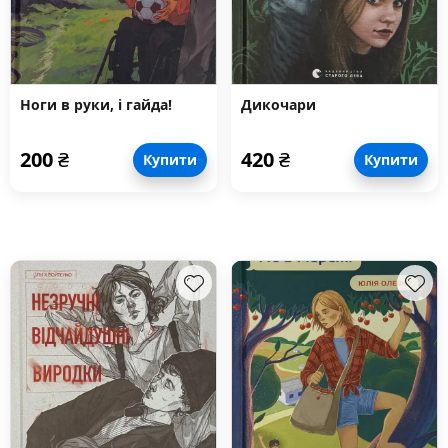
Ноги в руки, і гайда!
Дикочари
200
₴
420
₴
Купити
Купити