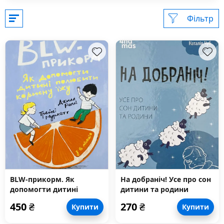
Фільтр
BLW-прикорм. Як
На добраніч! Усе про сон
допомогти дитині
дитини та родини
полюбити корисну їжу
450
₴
270
₴
Купити
Купити