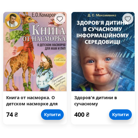
Книга от насморка. О
Здоров'я дитини в
детском насморке для
сучасному
мам и пап
інформаційному
74
₴
400
₴
Купити
Купити
середовищі