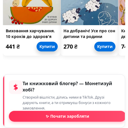
Виховання харчування.
На добраніч! Усе про сон
Кни
10 кроків до здоров'я
дитини та родини
де
вашої
ма
441
₴
270
₴
7
Купити
Купити
Ти книжковий блогер? — Монетизуй
хобі?
Створюй вішлісти, ділись ними в TikTok. Друзі
дарують книги, а ти отримуєш бонуси з кожного
замовлення.
✨ Почати заробляти