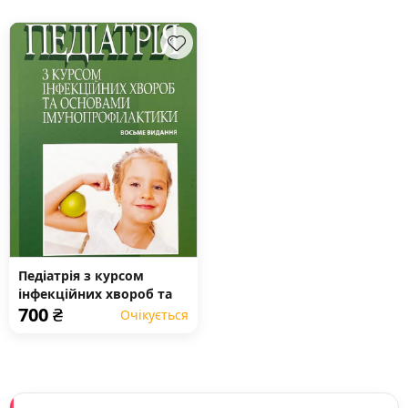
Педіатрія з курсом
інфекційних хвороб та
700
₴
основами
Очікується
імунопрофілактики