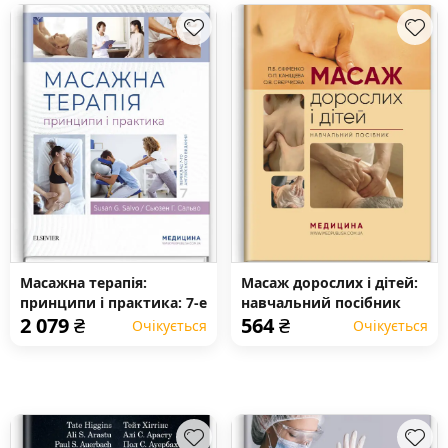
Масажна терапія:
Масаж дорослих і дітей:
принципи і практика: 7-е
навчальний посібник
2 079
₴
564
₴
видання
Очікується
Очікується