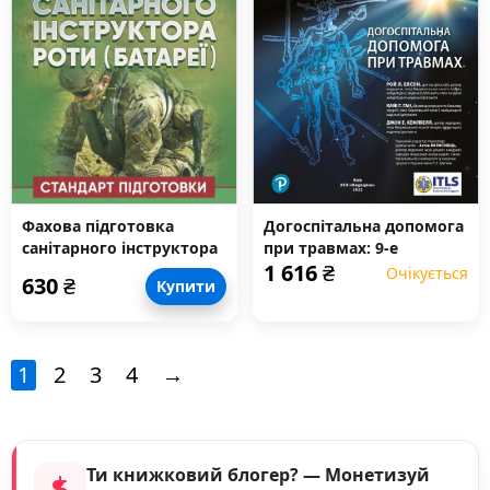
Фахова підготовка
Догоспітальна допомога
санітарного інструктора
при травмах: 9-е
1 616
₴
роти (батареї). Стандарт
видання
Очікується
630
₴
Купити
підготовки
1
2
3
4
→
Ти книжковий блогер? — Монетизуй