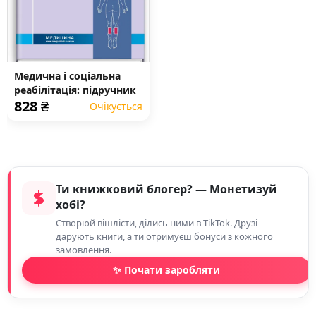
Медична і соціальна
реабілітація: підручник
828
₴
Очікується
Ти книжковий блогер? — Монетизуй
хобі?
Створюй вішлісти, ділись ними в TikTok. Друзі
дарують книги, а ти отримуєш бонуси з кожного
замовлення.
✨ Почати заробляти