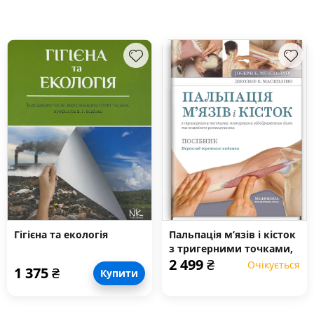
Гігієна та екологія
Пальпація м’язів і кісток
з тригерними точками,
2 499
₴
патернами
Очікується
1 375
₴
Купити
відображеного болю та
технікою розтягування:
посібник: 3-є видання