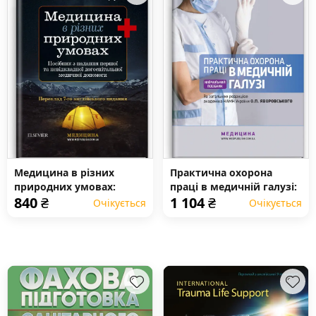
Медицина в різних
Практична охорона
природних умовах:
праці в медичній галузі:
840
₴
1 104
₴
посібник з надання
навчальний посібник
Очікується
Очікується
першої та невідкладної
догоспітальної медичної
допомоги: 7-е видання