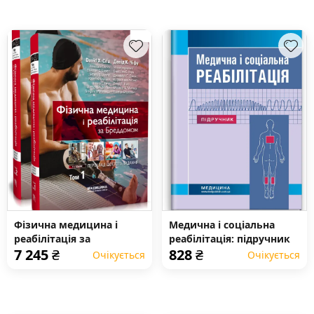
Фізична медицина і
Медична і соціальна
реабілітація за
реабілітація: підручник
7 245
₴
828
₴
Бреддомом: 6-е видання:
Очікується
Очікується
в 2-х томах