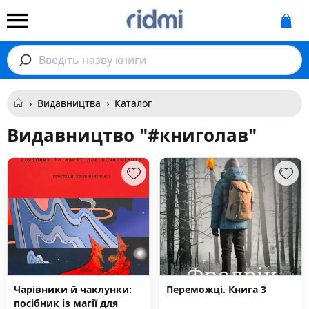
Введіть назву книги
›
Видавництва
›
Каталог
Видавництво "#книголав"
Чарівники й чаклунки:
Переможці. Книга 3
посібник із магії для