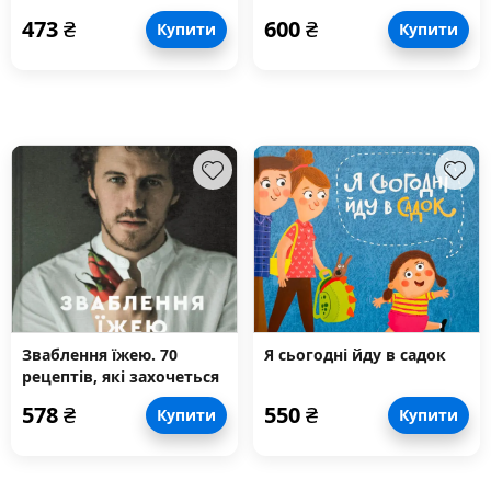
початківців
473
₴
600
₴
Купити
Купити
Зваблення їжею. 70
Я сьогодні йду в садок
рецептів, які захочеться
готувати
578
₴
550
₴
Купити
Купити