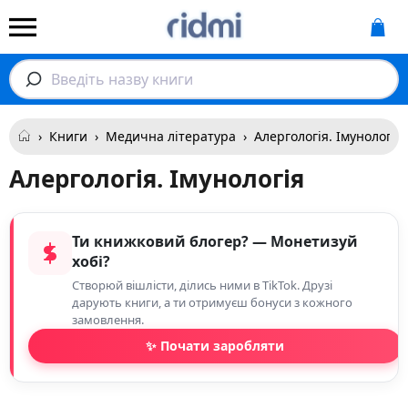
Введіть назву книги
›
Книги
›
Медична література
›
Алергологія. Імунологія
Алергологія. Імунологія
Ти книжковий блогер? — Монетизуй
хобі?
Створюй вішлісти, ділись ними в TikTok. Друзі
дарують книги, а ти отримуєш бонуси з кожного
замовлення.
✨ Почати заробляти