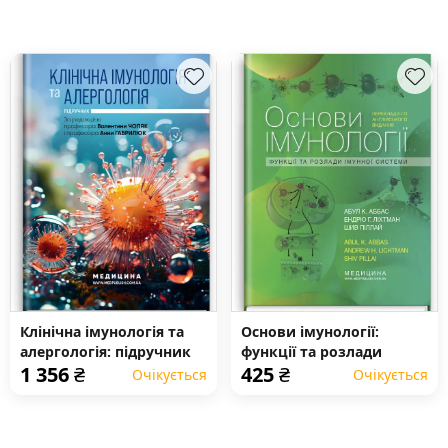
Клінічна імунологія та
Основи імунології:
алергологія: підручник
функції та розлади
1 356
₴
425
₴
імунної системи: 6-е
Очікується
Очікується
видання