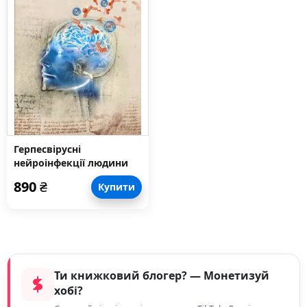
Герпесвірусні
нейроінфекції людини
890
₴
Купити
Ти книжковий блогер? — Монетизуй
хобі?