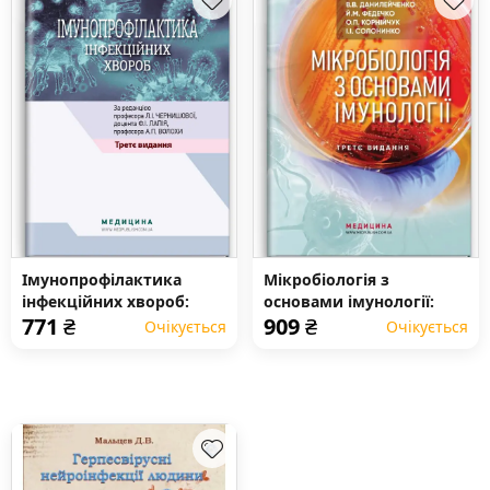
Імунопрофілактика
Мікробіологія з
інфекційних хвороб:
основами імунології:
771
₴
909
₴
навчально-методичний
підручник
Очікується
Очікується
посібник