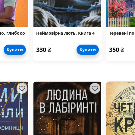
но, глибоко
Неймовірна лють. Книга 4
Теревені по
330
₴
350
₴
Купити
Купити