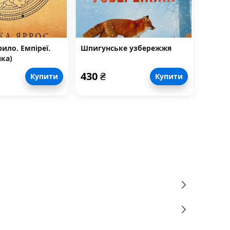
ило. Емпіреї.
Шпигунське узбережжя
яка)
430
₴
Купити
Купити