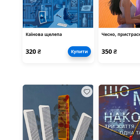
Каїнова щелепа
Чесно, пристрас
320
₴
350
₴
Купити