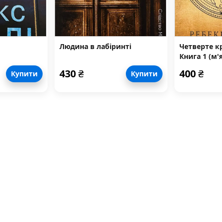
Людина в лабіринті
Четверте кр
Книга 1 (м'
430
₴
400
₴
Купити
Купити