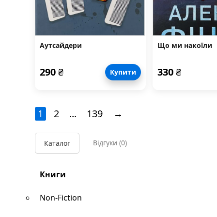
Аутсайдери
Що ми накоїли
290
₴
330
₴
Купити
1
2
...
139
→
Відгуки
(0)
Каталог
Книги
Non-Fiction