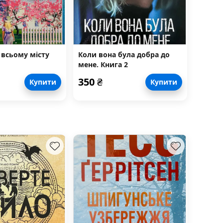
 всьому місту
Коли вона була добра до
мене. Книга 2
350
₴
Купити
Купити