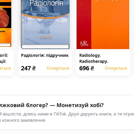
гії:
Радіологія: підручник
Radiology.
ії:
Radiotherapy.
247
₴
696
₴
Diagnostic Imaging
ється
Очікується
Очікується
ижковий блогер? — Монетизуй хобі?
 вішлісти, ділись ними в TikTok. Друзі дарують книги, а ти отр
з кожного замовлення.