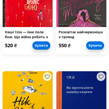
Наші тіла — їхнє поле
Розквітає найчервоніша
бою. Що війна робить з
з троянд
жінками
520
₴
550
₴
Купити
Купити