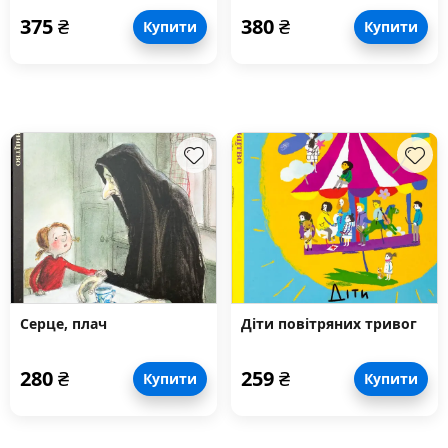
375
₴
380
₴
Купити
Купити
Серце, плач
Діти повітряних тривог
280
₴
259
₴
Купити
Купити