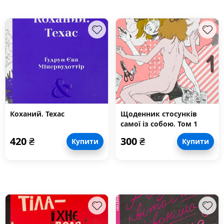
Коханий. Техас
Щоденник стосунків
самої із собою. Том 1
420
₴
300
₴
Купити
Купити