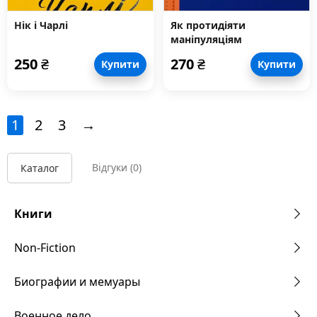
Нік і Чарлі
Як протидіяти
маніпуляціям
250
₴
270
₴
Купити
Купити
1
2
3
→
Відгуки
(0)
Каталог
Книги
Non-Fiction
Биографии и мемуары
Военное дело