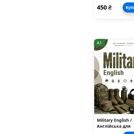
корабельну служ
450
₴
Куп
ВМС ЗСУ
A1
Military English /
Англійська для
військових