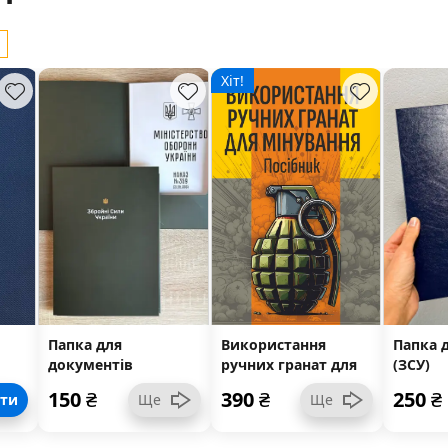
Хіт!
Папка для
Використання
Папка 
документів
ручних гранат для
(ЗСУ)
я)
(військовим ЗСУ)
мінування
150
₴
390
₴
250
₴
ити
Ще
Ще