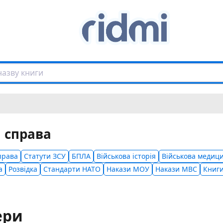
 справа
права
Статути ЗСУ
БПЛА
Військова історія
Військова медиц
а
Розвідка
Стандарти НАТО
Накази МОУ
Накази МВС
Книги
ери