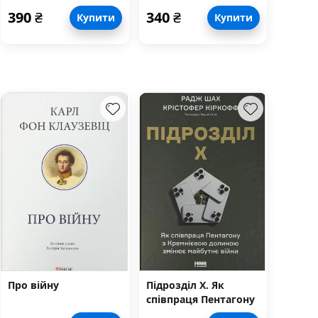
психітектури
технік для
390
₴
340
₴
Купити
Купити
щоденного
застосування
Про війну
Підрозділ Х. Як
співпраця Пентагону
з Кремнієвою