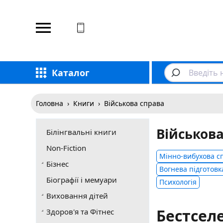
Відповідаємо на дзвінки
Каталог
Головна
›
Книги
›
Військова справа
Військова
Білінгвальні книги
Non-Fiction
Мінно-вибухова с
Бізнес
Вогнева підготовк
Біографії і мемуари
Психологія
Виховання дітей
Бестсел
Здоров'я та Фітнес