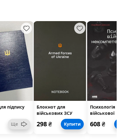
для підпису
Блокнот для
Психологія
військових ЗСУ
військової
некомпетентності
298
₴
608
₴
Ще
Купити
Купити