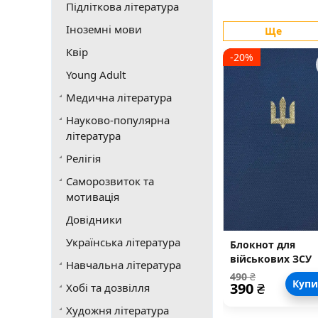
Підліткова література
Іноземні мови
Ще
Квір
-20%
Young Adult
Медична література
Науково-популярна
література
Релігія
Саморозвиток та
мотивація
Довідники
Українська література
Блокнот для
військових ЗСУ
Навчальна література
(золоте тисненн
490
₴
Куп
390
₴
Хобі та дозвілля
Художня література