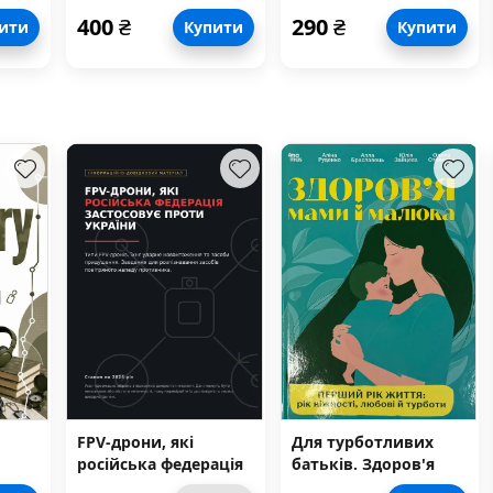
бу у
зв'язків
організації
400
₴
290
₴
ити
Купити
Купити
фінансового
забезпечення
військових частин,
установ, організацій
ЗСУ та ДССУ
FPV-дрони, які
Для турботливих
російська федерація
батьків. Здоров'я
застосовує проти
мами і малюка.