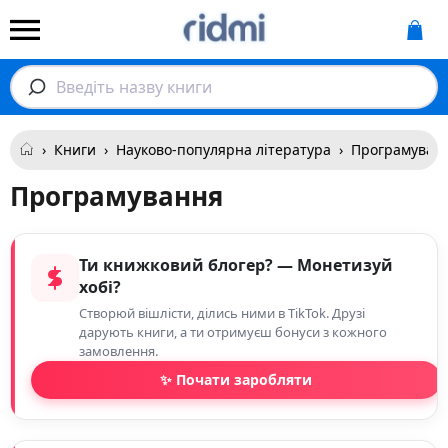
Введіть назву книги
›
Книги
›
Науково-популярна література
›
Програмуван
Програмування
Ти книжковий блогер? — Монетизуй
хобі?
Створюй вішлісти, ділись ними в TikTok. Друзі
дарують книги, а ти отримуєш бонуси з кожного
замовлення.
✨ Почати заробляти