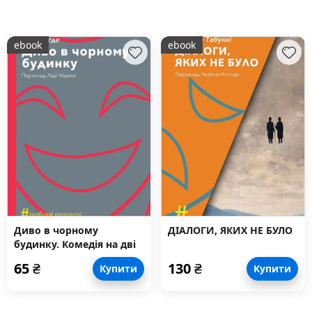
ebook
ebook
Диво в чорному
ДІАЛОГИ, ЯКИХ НЕ БУЛО
будинку. Комедія на дві
дії
65
₴
130
₴
Купити
Купити