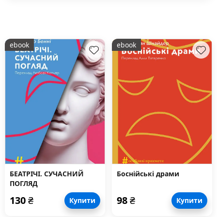
ebook
ebook
БЕАТРІЧІ. СУЧАСНИЙ
Боснійські драми
ПОГЛЯД
130
₴
98
₴
Купити
Купити