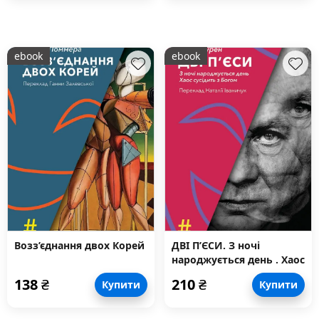
ebook
ebook
Возз’єднання двох Корей
ДВІ П’ЄСИ. З ночі
народжується день . Хаос
сусідить з Богом
138
₴
210
₴
Купити
Купити