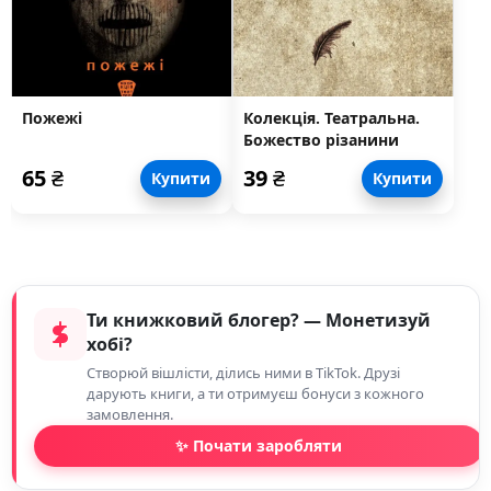
Пожежі
Колекція. Театральна.
Божество різанини
65
₴
39
₴
Купити
Купити
Ти книжковий блогер? — Монетизуй
хобі?
Створюй вішлісти, ділись ними в TikTok. Друзі
дарують книги, а ти отримуєш бонуси з кожного
замовлення.
✨ Почати заробляти