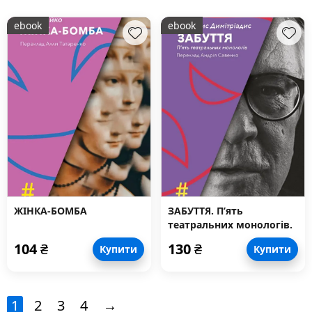
ebook
ebook
ЖІНКА-БОМБА
ЗАБУТТЯ. П’ять
театральних монологів.
INSENSO. Опера
104
₴
130
₴
Купити
Купити
1
2
3
4
→