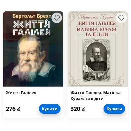
Життя Галілея
Життя Галілея. Матінка
Кураж та її діти
276
₴
320
₴
Купити
Купити