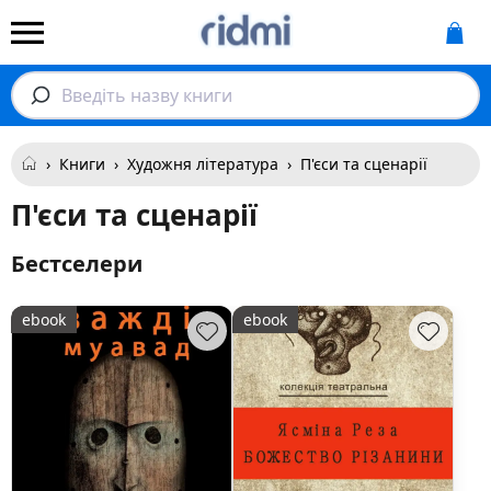
Введіть назву книги
›
Книги
›
Художня література
›
П'єси та сценарії
П'єси та сценарії
Бестселери
ebook
ebook