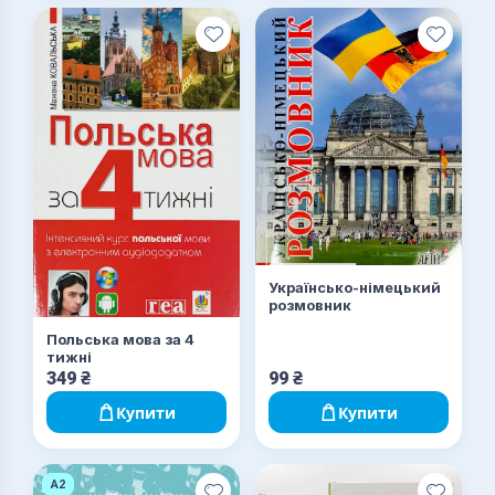
Українсько-німецький
розмовник
Польська мова за 4
тижні
349
₴
99
₴
Купити
Купити
A2