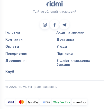
Твій улюблений книжковий
Головна
Акції та знижки
Контакти
Доставка
Оплата
Угода
Повернення
Підписка
Дропшипінг
Вішліст книжкових
бажань
Клуб
© 2026 RIDMI. Усі права захищені.
VISA
G
Pay
monoPay
Apple Pay
WayForPay