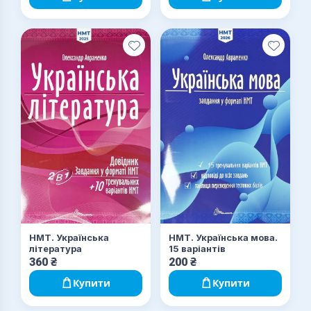
НМТ. Українська
НМТ. Українська мова.
література
15 варіантів
360
₴
200
₴
Купити
Купити