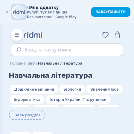
-5% в додатку
×
ЗАВАНТАЖИТИ
Купуй, тут вигідніше
Безкоштовно - Google Play
☰
Введіть назву книги
›
›
Головна
Книги
Навчальна література
Навчальна література
Дошкліне навчання
Біология
Вивчення мов
Інформатика
Історія України. Підручники
Логіка
Логістика
Математика
Музика
Весь розділ
▾
Рідна мова
Рукоділля
Статистика
Фізичне виховання
Фінанси
Хімія