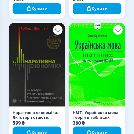
різноманітними
афтографом)
нитками
Купити
Купити
Наративна економіка.
НМТ. Українська мова
Як історії стають
теорія в таблицях
вірусними й
599
₴
360
₴
зумовлюють важливі
економічні події
Купити
Купити