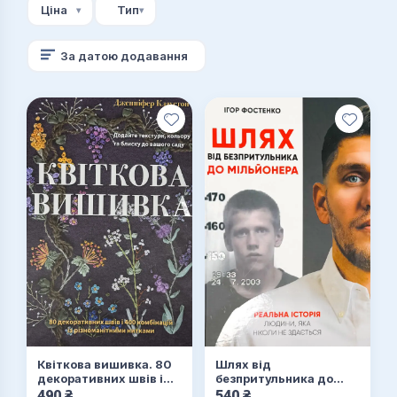
Ціна
Тип
Економіка
За датою додавання
Квіткова вишивка. 80
Шлях від
декоративних швів і
безпритульника до
400 комбінацій із
мільйонера (з
490
₴
540
₴