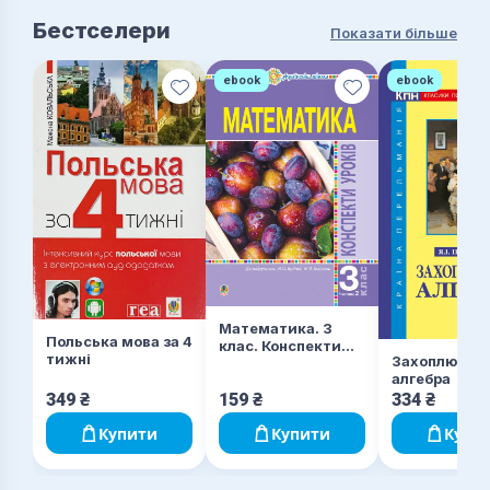
Бестселери
Показати більше
ebook
ebook
Математика. 3
Польська мова за 4
клас. Конспекти
тижні
Захоплююча
уроків. Ч.2. НУШ
алгебра
(до підр. Будної
Н.О., Беденко М.В.)
349
₴
159
₴
334
₴
Купити
Купити
Купи