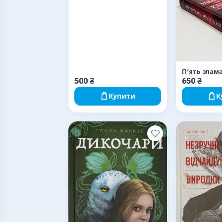
П’ять злам
500
₴
650
₴
Купити
К