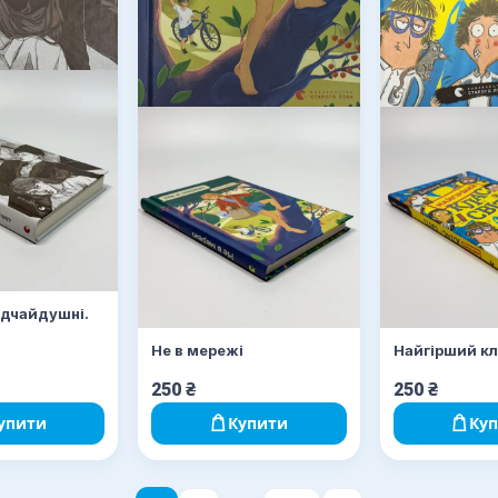
ідчайдушні.
Не в мережі
Найгірший кла
250
₴
250
₴
упити
Купити
Ку