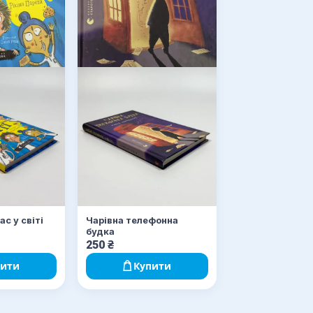
с у світі
Чарівна телефонна
будка
250
₴
пити
Купити