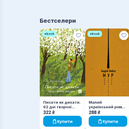
Бестселери
ebook
ebook
Писати як дихати.
Малий
62 дні творчої
український роман
свободи
(МУР)
322
₴
288
₴
Купити
Купити