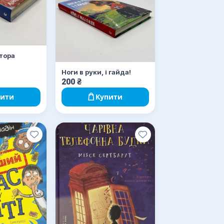
атора
Ноги в руки, і гайда!
200
₴
пити
Купити