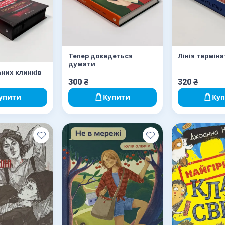
Тепер доведеться
Лінія термін
думати
аних клинків
300
₴
320
₴
упити
Купити
Ку