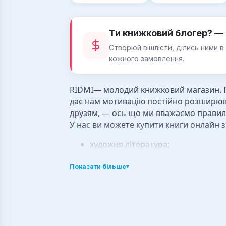
Ти книжковий блогер? — 
Створюй вішлісти, ділись ними в
кожного замовлення.
RIDMI— молодий книжковий магазин. Пр
дає нам мотивацію постійно розширюва
друзям, — ось що ми вважаємо правил
У нас ви можете купити книги онлайн з
художня література;
нон-фікшн;
біографії та мемуари;
Показати більше
▾
книги про виховання дітей;
соціологія;
езотерика;
правильне харчування;
хобі та дозвілля;