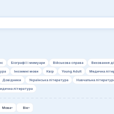
ес
Біографії і мемуари
Військова справа
Виховання д
тура
Іноземні мови
Квір
Young Adult
Медична літе
Довідники
Українська література
Навчальна літератур
идична література
Мова
Вік