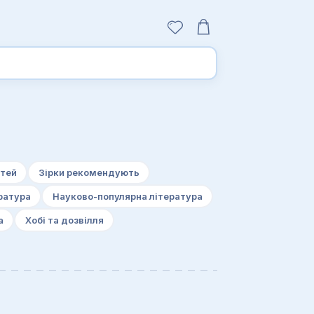
ітей
Зірки рекомендують
ратура
Науково-популярна література
а
Хобі та дозвілля