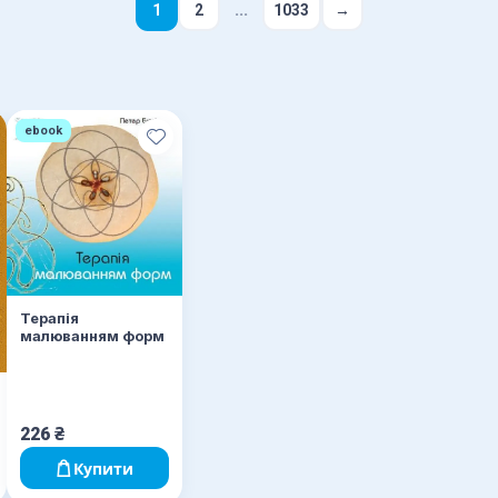
...
1
2
1033
→
ebook
Терапія
малюванням форм
226
₴
Купити