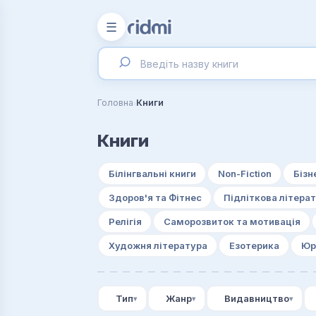
☰
›
Головна
Книги
Книги
Білінгвальні книги
Non-Fiction
Бізн
Здоров'я та Фітнес
Підліткова літера
Релігія
Саморозвиток та мотивація
Художня література
Езотерика
Юр
Тип
Жанр
Видавництво