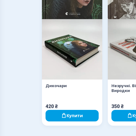
Дикочари
Незручні. В
Виродки
420
₴
350
₴
Купити
К