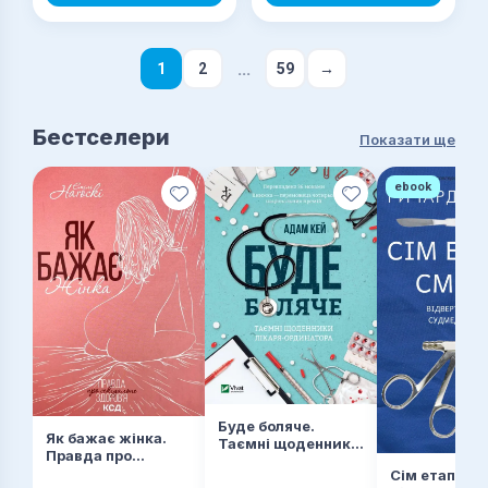
...
1
2
59
→
Бестселери
Показати ще
ebook
Буде боляче.
Як бажає жінка.
Таємні щоденники
Правда про
лікаря-ординатора
сексуальне
Сім етапів с