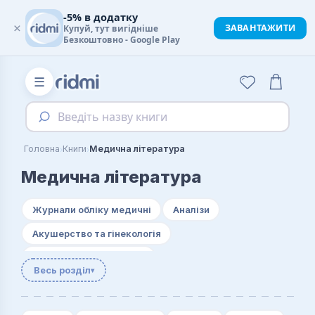
-5% в додатку
×
ЗАВАНТАЖИТИ
Купуй, тут вигідніше
Безкоштовно - Google Play
☰
Введіть назву книги
›
›
Головна
Книги
Медична література
Медична література
Журнали обліку медичні
Аналізи
Акушерство та гінекологія
Алергологія. Імунологія
Весь розділ
▾
Анатомія. Фізіологія. Гістологія
Вагітність та пологи
Валеологія