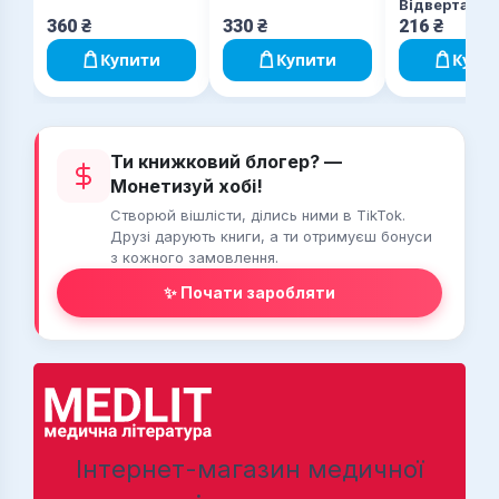
здоров’я
Відверта спо
судмедексп
360
₴
330
₴
216
₴
Купити
Купити
Купи
Ти книжковий блогер? —
Монетизуй хобі!
Створюй вішлісти, ділись ними в TikTok.
Друзі дарують книги, а ти отримуєш бонуси
з кожного замовлення.
✨ Почати заробляти
Інтернет-магазин медичної