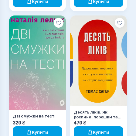
Купити
Купити
Десять ліків. Як
Дві смужки на тесті
рослини, порошки та
пігулки вплинули на
320
₴
470
₴
історію медицини
Купити
Купити