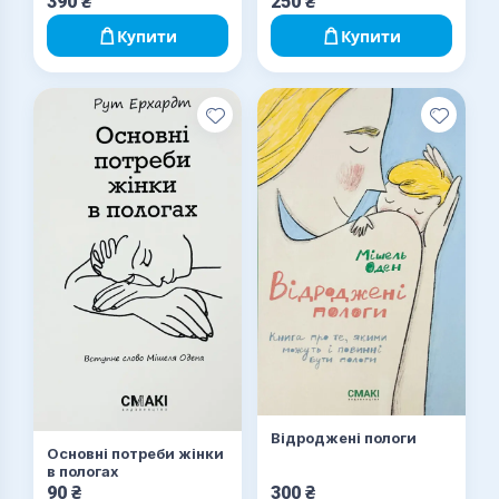
390
₴
250
₴
Купити
Купити
Відроджені пологи
Основні потреби жінки
в пологах
90
₴
300
₴