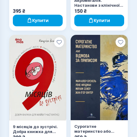
Акромегалія.
профілактики
Сімейна медицина
Стоматологія
Настанови з клінічної
основних хвороб
практики
органів дихання
395
₴
150
₴
Судова медицина
Фармакологія
Фтизіатрія
Купити
Купити
Хірургія. Ортопедія. Травматологія. Анестезіологія. Реані
Сурогатне
9 місяців до зустрічі.
материнство або
Добра книжка для
відмова за приписом
майбутньої матусі