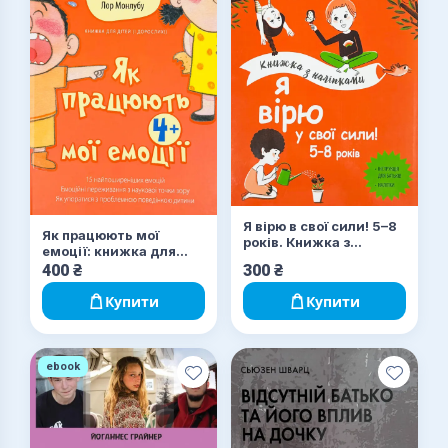
Я вірю в свої сили! 5–8
Як працюють мої
років. Книжка з
емоції: книжка для
наліпками
дітей (і дорослих!). 4+
400
₴
300
₴
Купити
Купити
ebook