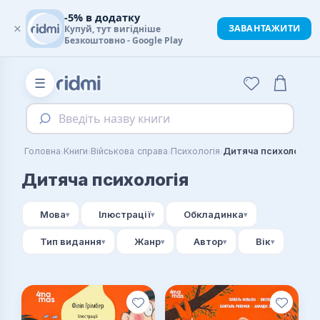
-5% в додатку
×
ЗАВАНТАЖИТИ
Купуй, тут вигідніше
Безкоштовно - Google Play
☰
Введіть назву книги
›
›
›
›
Головна
Книги
Військова справа
Психологія
Дитяча психологія
Дитяча психологія
Мова
Ілюстрації
Обкладинка
Тип видання
Жанр
Автор
Вік