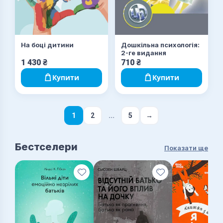
Дошкільна психологія:
На боці дитини
2-ге видання
1 430
₴
710
₴
Купити
Купити
...
1
2
5
→
Бестселери
Показати ще