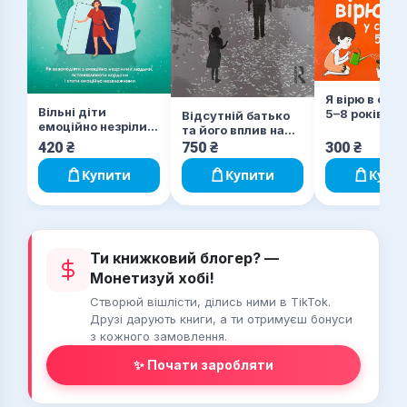
Я вірю в свої
Вільні діти
5–8 років. К
Відсутній батько
емоційно незрілих
з наліпками
та його вплив на
батьків
дочку
420
₴
750
₴
300
₴
Купити
Купити
Купи
Ти книжковий блогер? —
Монетизуй хобі!
Створюй вішлісти, ділись ними в TikTok.
Друзі дарують книги, а ти отримуєш бонуси
з кожного замовлення.
✨ Почати заробляти