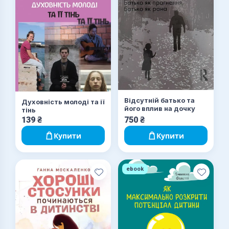
Відсутній батько та
Духовність молоді та ії
його вплив на дочку
тінь
139
₴
750
₴
Купити
Купити
ebook