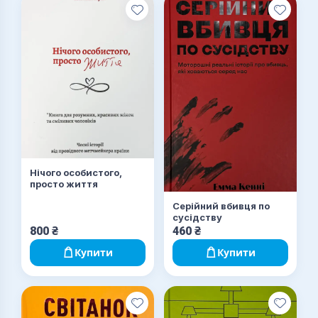
Нічого особистого,
просто життя
Серійний вбивця по
сусідству
800
₴
460
₴
Купити
Купити