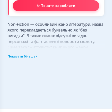
✨ Почати заробляти
Non-Fiction — особливий жанр літератури, назва
якого перекладається буквально як “без
вигадки”. В таких книгах відсутні вигадані
персонажі та фантастичні повороти сюжету.
Саме така “життєвість” книг цього жанру
зумовлює її популярність. Однак назвати
Показати більше
▾
літературу non-fiction журналістикою або
документалістикою неможливо: це не просто
сухий звіт та цифри, а самостійний художній твір,
який має реальне підґрунтя.
На сайті RIDMI представлено доволі широкий
вибір літератури в жанрі нон-фікшн:
мистецтво;
політологія;
мода та стиль;