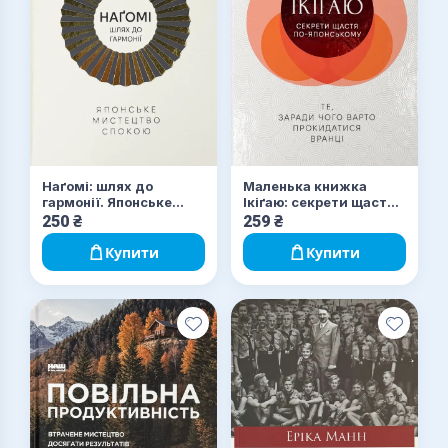
Наґомі: шлях до
Маленька книжка
гармонії. Японське
Ікіґаю: секрети щастя
мистецтво спокою
по-японському
250
₴
259
₴
Купити
Купити