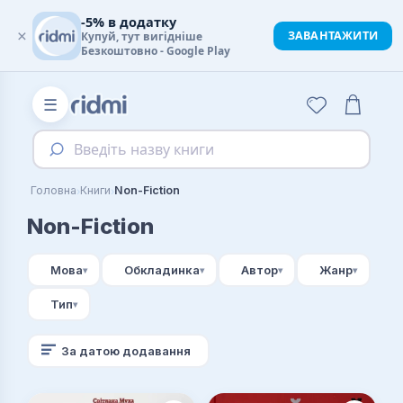
-5% в додатку
×
ЗАВАНТАЖИТИ
Купуй, тут вигідніше
Безкоштовно - Google Play
☰
Введіть назву книги
›
›
Головна
Книги
Non-Fiction
Non-Fiction
Мова
Обкладинка
Автор
Жанр
Тип
За датою додавання