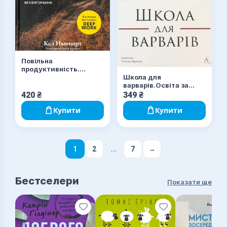
Повільна
продуктивність.
Школа для
Втрачене мистецтво
варварів.Освіта за
досягати результатів
нацистської влади
без вигоряння
420
₴
349
₴
Купити
Купити
...
1
2
7
→
Бестселери
Показати ще