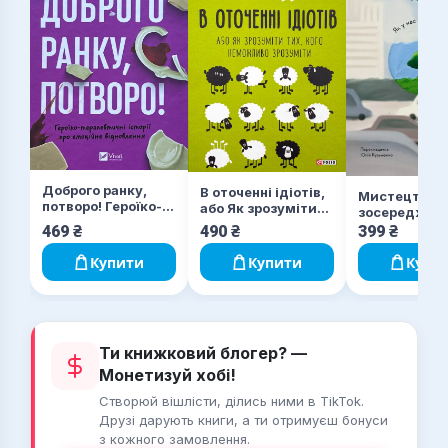
Доброго ранку,
В оточенні ідіотів,
Мистецтво
потворо! Героїко-
або Як зрозуміти
зосереджува
терапевтичні
тих, кого
Як у нас укр
469
₴
490
₴
399
₴
історії про
неможливо
увагу
емоційне
зрозуміти
Купити
Купити
Купи
відновлення
Ти книжковий блогер? —
Монетизуй хобі!
Створюй вішлісти, ділись ними в TikTok.
Друзі дарують книги, а ти отримуєш бонуси
з кожного замовлення.