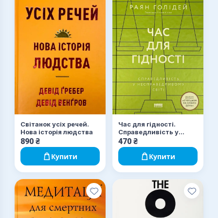
Світанок усіх речей.
Час для гідності.
Нова історія людства
Справедливість у
несправедливому світі
890
₴
470
₴
Купити
Купити