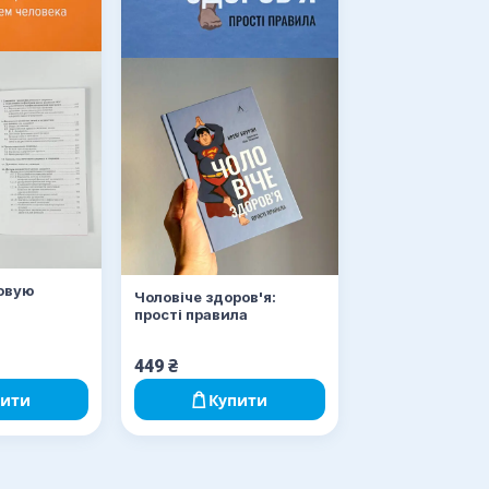
овую
Чоловіче здоров'я:
прості правила
ения.
фитнес
449
₴
пити
Купити