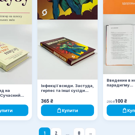
Введение в н
парадигму
Інфекції всюди. Застуда,
здравоохран
яд на
герпес та інші сусіди
Здоровье и 
 Сучасний
людства
а шляху
365
₴
100
₴
290
₴
их змін
упити
Купити
Ку
...
1
2
8
→