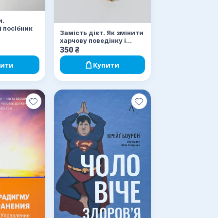
и.
 посібник
Замість дієт. Як змінити
харчову поведінку і
ставлення до їжі
350
₴
пити
Купити