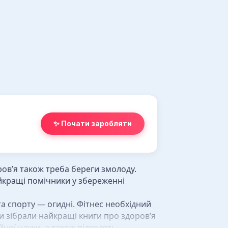
✨ Почати заробляти
ров’я також треба береги змолоду.
айкращі помічники у збереженні
та спорту — огидні. Фітнес необхідний
и зібрали найкращі книги про здоров’я
ної науки, а також підходять