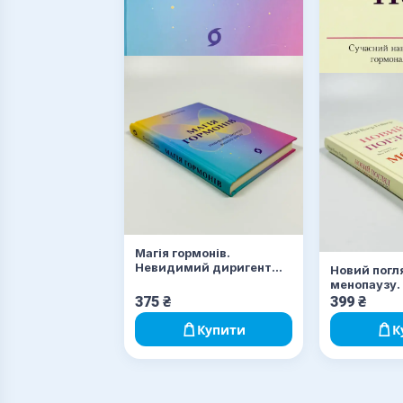
Магія гормонів.
Невидимий диригент
Новий погл
вашого життя
менопаузу.
навігатор н
375
₴
399
₴
гормональн
Купити
К