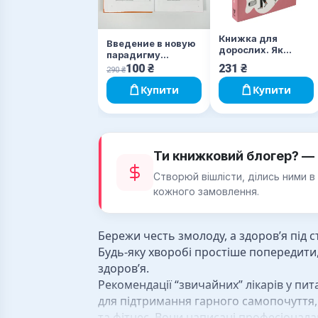
Книжка для
Введение в новую
дорослих. Як
парадигму
старшати, але не
здравоохранения.
100
₴
231
₴
290
₴
старіти
Здоровье и фитнес
Купити
Купити
Ти книжковий блогер? — 
Створюй вішлісти, ділись ними в
кожного замовлення.
Бережи честь змолоду, а здоров’я під с
Будь-яку хворобі простіше попередити,
здоров’я.
Рекомендації “звичайних” лікарів у пит
для підтримання гарного самопочуття,
та фітнес. Вони написані професіонала