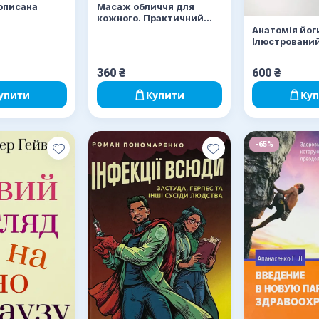
описана
Масаж обличчя для
кожного. Практичний
посібник
Анатомія йог
Ілюстрований
360
₴
600
₴
упити
Купити
Ку
-65%