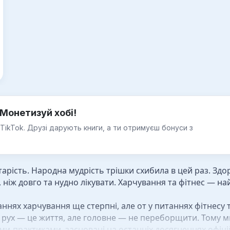
Монетизуй хобі!
 TikTok. Друзі дарують книги, а ти отримуєш бонуси з
тарість. Народна мудрість трішки схибила в цей раз. Здо
 ніж довго та нудно лікувати. Харчування та фітнес — н
аннях харчування ще стерпні, але от у питаннях фітнесу 
 рух — це життя, але головне — не переборщити. Тому м
ми-практиками, засновані на останніх досягненнях офіцій