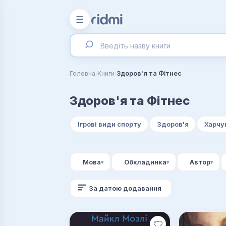
☰
›
›
Головна
Книги
Здоров'я та Фітнес
Здоров'я та Фітнес
Ігрові види спорту
Здоров'я
Харчу
Мова
Обкладинка
Автор
За датою додавання