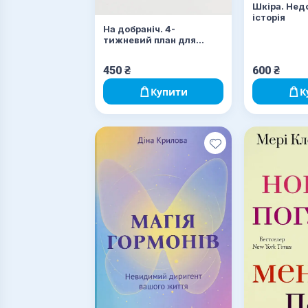
Шкіра. Нед
історія
На добраніч. 4-
тижневий план для
покращення сну,
функціональності мозку
450
₴
600
₴
і самопочуття
Купити
К