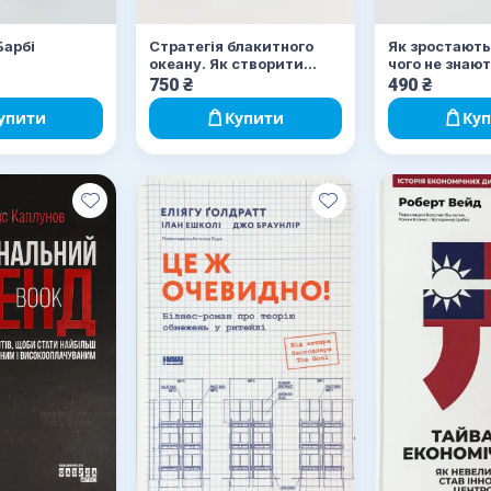
Барбі
Стратегія блакитного
Як зростають
океану. Як створити
чого не знаю
безхмарний ринковий
маркетологи
750
₴
490
₴
простір і позбутися
конкуренції
упити
Купити
Ку