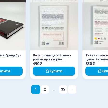
ий брендбук
Це ж очевидно! Бізнес-
Тайванське е
роман про теорію
диво. Як нев
обмежень у ритейлі
острів став
490
₴
830
₴
інноваційним
світу
упити
Купити
Ку
...
1
2
35
→