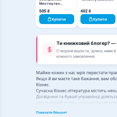
Мистецтво
визначати
505
₴
402
₴
пріоритети
Купити
Купити
Ти книжковий блогер? — 
Створюй вішлісти, ділись ними в
кожного замовлення.
Майже кожен з нас мріє перестати прац
Якщо й ви маєте таке бажання, вам об
бізнес.
Сучасна бізнес-література містить неоц
Досвідчені та бувалі управлінці ділят
неоціненний досвід, що доступний кож
Різноманіття вибору
Показати більше
▾