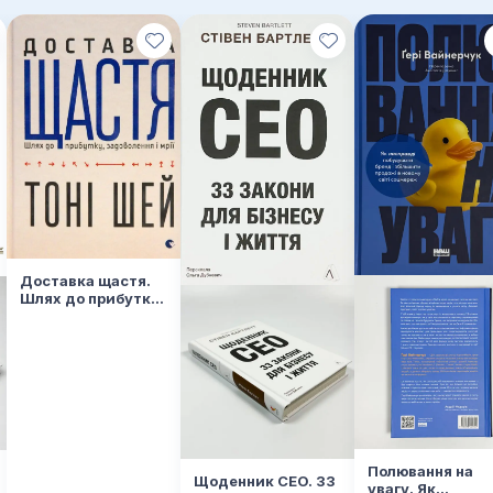
Доставка щастя.
Шлях до прибутку,
задоволення і мрії
Полювання на
Щоденник CEO. 33
увагу. Як