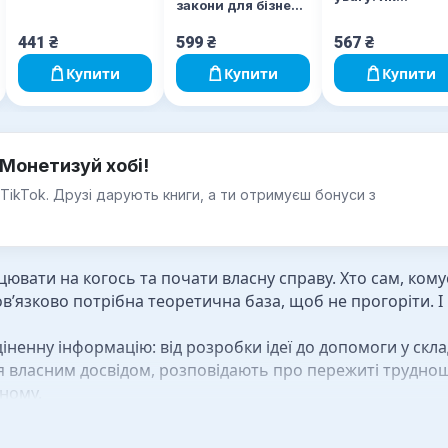
закони для бізнесу
насправді
та життя
побудувати брен
441
₴
599
₴
567
₴
збільшити прод
в новому світі
Купити
Купити
Купити
соцмереж
Монетизуй хобі!
 TikTok. Друзі дарують книги, а ти отримуєш бонуси з
ювати на когось та почати власну справу. Хто сам, кому
ов’язково потрібна теоретична база, щоб не прогоріти. 
іненну інформацію: від розробки ідеї до допомоги у скла
ься власним досвідом, розповідають про пережиті труднощ
ному.