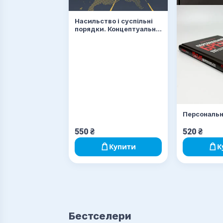
Насильство і суспільні
порядки. Концептуальна
основа для розуміння
писемної історії
людства
Персональн
550
₴
520
₴
Купити
К
Бестселери