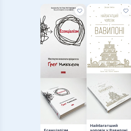
Найбагатший
Есенціалізм.
чоловік у Вавилоні