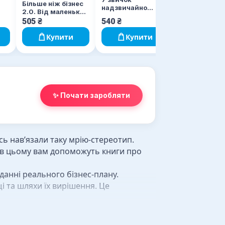
Більше ніж бізнес
надзвичайно
2.0. Від маленької
д і
ефективних
компанії до лідера
505
₴
540
₴
485
₴
ажі
людей. Ювілейне
ринку
видання
Купити
Купити
Купи
✨ Почати заробляти
сь нав’язали таку мрію-стереотип.
І в цьому вам допоможуть книги про
данні реального бізнес-плану.
і та шляхи їх вирішення. Це