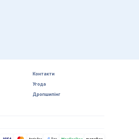
а репутацією, просування в соціальних
и. Найскладніше при виборі потрібної
, що потрібно зробити перед тим, як
о сказати, що досвід автора
гальні принципи розвитку можливо
Контакти
Угода
Дропшипінг
лінці будь-якого рівня повинні
пав з нього — пропав, прогорів,
VISA
G
Pay
monoPay
Apple Pay
WayForPay