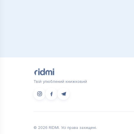
Бізнес — поняття комплексне, особливо
мережах, стартапи, інвестиції. Все це 
літератури — визначитися з ідеєю, об
починати власну справу. Все завжди поч
А наступні кроки, хитрощі та лайфхаки
однозначно підійде вам. Різниця мента
ухопити.
Найкращі книги для біз
В цьому розділі книжкового магазину RI
самомотивація;
тайм-менеджмент;
Твій улюблений книжковий
SMM;
управління персоналом та проєкт
менеджмент організацій;
історії успіху великих компаній
та інші.
Так, особливою популярністю користуют
© 2026 RIDMI. Усі права захищені.
постійно підвищувати рівень кваліфіка