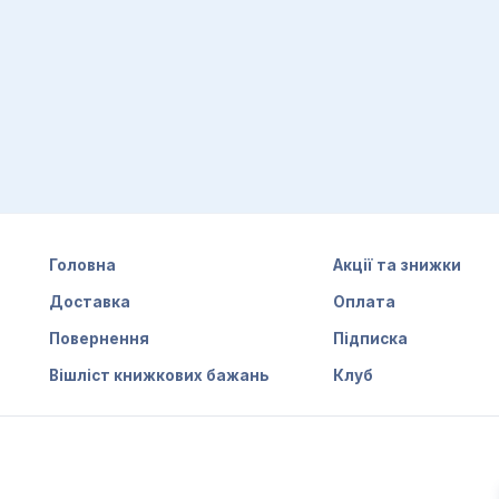
 в наш час. Інтернет-продажі, управління персоналом т
бізнес, і за кожним з напрямків є професійні дієві мануал
рати найближчий та найпривабливіший варіант. Це перше
инається з ідеї.
 можна знайти у відповідній бізнес-літературі. Неможлив
літетів, законодавчої бази та навіть характерів. Але за
несу
DMI ви знайдете літературу на такі теми, як:
Головна
Акції та знижки
Доставка
Оплата
ами;
Повернення
Підписка
Вішліст книжкових бажань
Клуб
ься твори Річарда Бренсона та Роберта Кійосаки. Управ
ції, щоб не губити навичок та залишатися у струмені. Ви