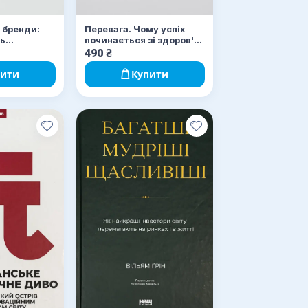
 бренди:
Перевага. Чому успіх
ть
починається зі здоров'я
організації
490
₴
пити
Купити