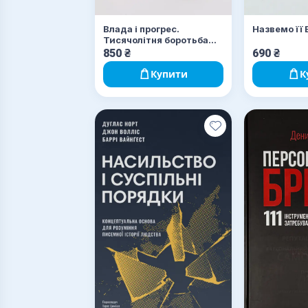
Влада і прогрес.
Назвемо її 
Тисячолітня боротьба
людства за технології та
850
₴
690
₴
процвітання
Купити
К