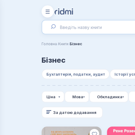
☰
›
›
Головна
Книги
Бізнес
Бізнес
Бухгалтерія, податки, аудит
Історії ус
Ціна
Мова
Обкладинка
За датою додавання