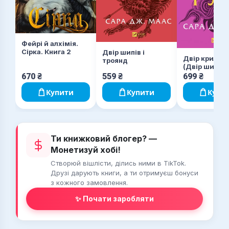
Фейрі й алхімія.
Сірка. Книга 2
Двір шипів і
Двір крил і р
троянд
(Двір шипів і
троянд #3)
670
₴
559
₴
699
₴
Купити
Купити
Купи
Ти книжковий блогер? —
Монетизуй хобі!
Створюй вішлісти, ділись ними в TikTok.
Друзі дарують книги, а ти отримуєш бонуси
з кожного замовлення.
✨ Почати заробляти