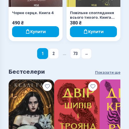
Чорне серце. Книга 4
Повільне споглядання
всього тихого. Книга
2.5
490
₴
380
₴
Купити
Купити
...
1
2
73
→
Бестселери
Показати ще