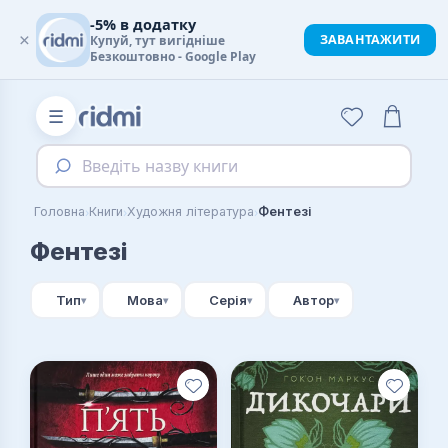
-5% в додатку
×
ЗАВАНТАЖИТИ
Купуй, тут вигідніше
Безкоштовно - Google Play
☰
Введіть назву книги
›
›
›
Головна
Книги
Художня література
Фентезі
Фентезі
Тип
Мова
Серія
Автор