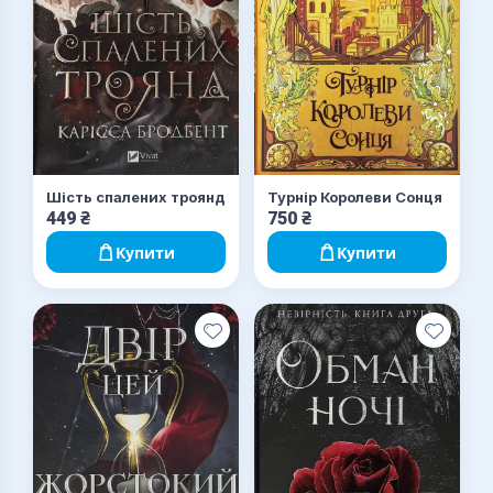
Шість спалених троянд
Турнір Королеви Сонця
449
₴
750
₴
Купити
Купити