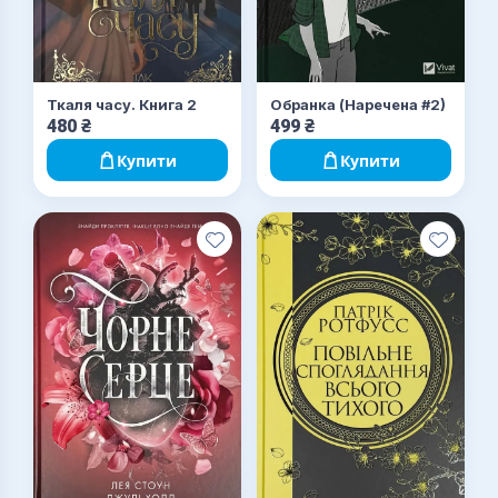
Ткаля часу. Книга 2
Обранка (Наречена #2)
480
₴
499
₴
Купити
Купити