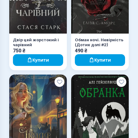
Двір цей жорстокий і
Обман ночі. Невірність
чарівний
(Дотик долі #2)
750
₴
490
₴
Купити
Купити