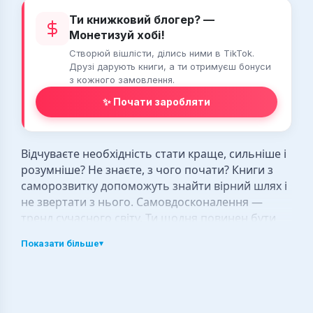
Ти книжковий блогер? —
Монетизуй хобі!
Створюй вішлісти, ділись ними в TikTok.
Друзі дарують книги, а ти отримуєш бонуси
з кожного замовлення.
✨ Почати заробляти
Відчуваєте необхідність стати краще, сильніше і
розумніше? Не знаєте, з чого почати? Книги з
саморозвитку допоможуть знайти вірний шлях і
не звертати з нього. Самовдосконалення —
тренд сучасного світу. Ти щодня повинен бути
кращим, ніж був учора. Ставати позитивнішим,
Показати більше
▾
продуктивнішим, сильнішим, сексуальнішим,
багатшим і розумнішим. Але без маяка або
провідника в океані літератури для
саморозвитку легко заблукати і потонути. До