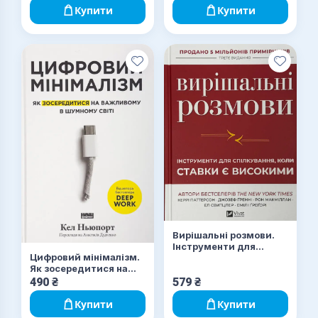
надмірного мислення,
Купити
Купити
емоційного хаосу й
самосаботажу
Вирішальні розмови.
Інструменти для
Цифровий мінімалізм.
спілкування, коли
Як зосередитися на
ставки є високими
важливому в шумному
490
₴
579
₴
світі
Купити
Купити