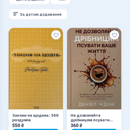
За датою додавання
Закони на щодень: 366
Не дозволяйте
роздумів
дрібницям псувати
ваше життя. Як
550
₴
360
₴
звільнитися від