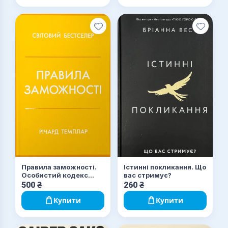
Правила заможності.
Істинні покликання. Що
Особистий кодекс
вас стримує?
процвітання та
500
₴
260
₴
достатку
Купити
Купити