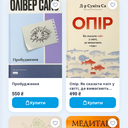
Пробудження
Опір. Як сказати «ні» у
світі, де вимагають
«так»
550
₴
490
₴
Купити
Купити