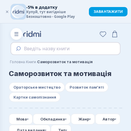
-5% в додатку
×
ЗАВАНТАЖИТИ
Купуй, тут вигідніше
Безкоштовно - Google Play
☰
Введіть назву книги
›
›
Головна
Книги
Саморозвиток та мотивація
Саморозвиток та мотивація
Ораторське мистецтво
Розвиток пам'яті
Картки самопізнання
Мова
Обкладинка
Жанр
Автор
Дата видання
Тип