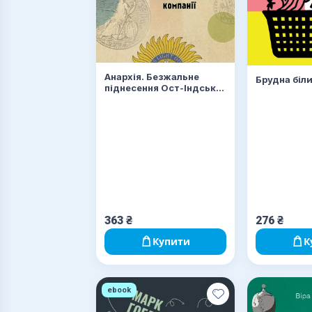
Анархія. Безжальне
Брудна біл
піднесення Ост-Індської
компанії
363
₴
276
₴
Купити
К
ebook