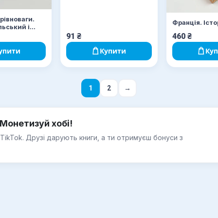
рівноваги.
Франція. Істо
ьський і
91
₴
460
₴
упити
Купити
Ку
1
2
→
Монетизуй хобі!
 TikTok. Друзі дарують книги, а ти отримуєш бонуси з