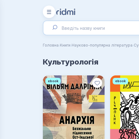
☰
›
›
›
Головна
Книги
Науково-популярна література
Су
Культурологія
ebook
ebook