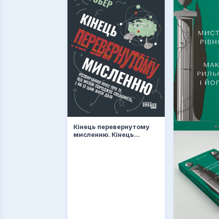
Кінець перевернутому
мисленню. Кінець
перевернутому
мисленню