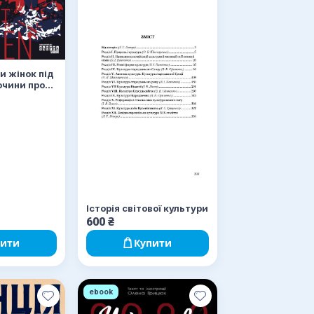
и жінок під
лочини проти
 війни
Історія світової культури
600
₴
пити
Купити
ebook