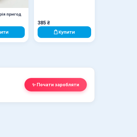
рія пригод
385
₴
пити
Купити
✨ Почати заробляти