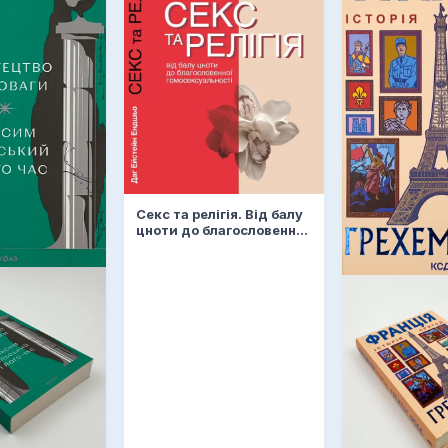
Секс та релігія. Від балу
цноти до благословенної
гомосексуальності