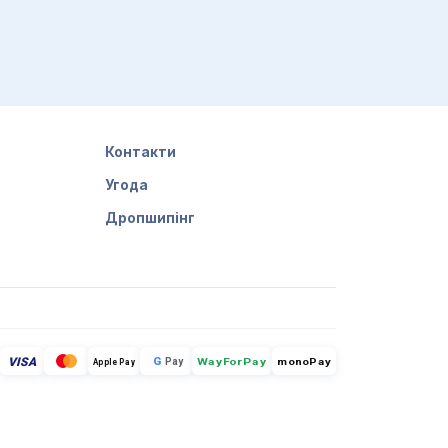
Контакти
Угода
Дропшипінг
VISA
G
Pay
monoPay
Apple Pay
WayForPay