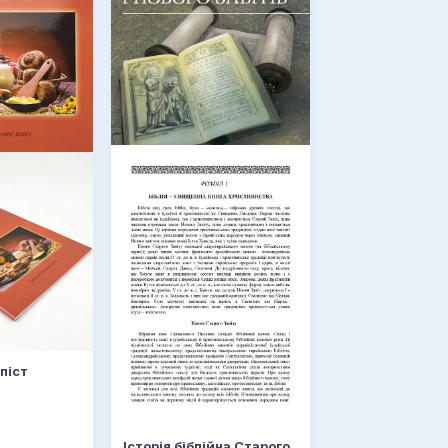
піст
Історія біблійна Старого