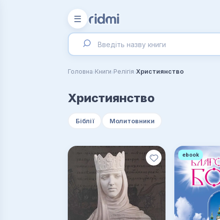
☰
›
›
›
Головна
Книги
Релігія
Християнство
Християнство
Біблії
Молитовники
ebook