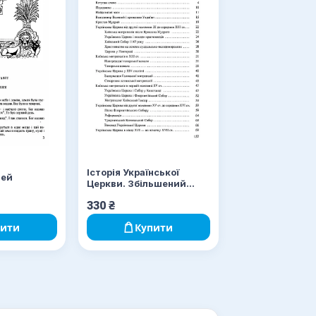
Історія Української
тей
Церкви. Збільшений
формат
330
₴
пити
Купити