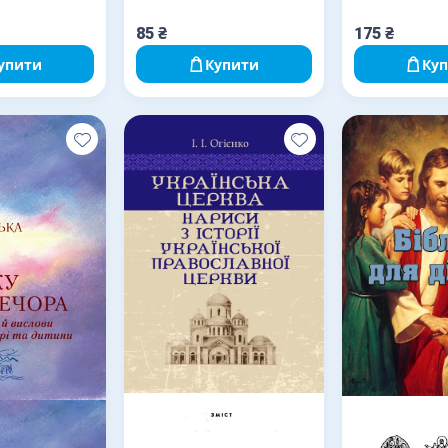
85
₴
175
₴
упити
Купити
Ку