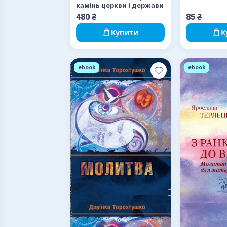
камінь церкви і держави
480
₴
85
₴
Купити
К
ebook
ebook