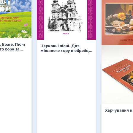
 Боже. Пісні
Церковні пісні. Для
го хору за
мішаного хору в обробці
 календарем
В.Семчишина. Випуск 4
Харчування в 