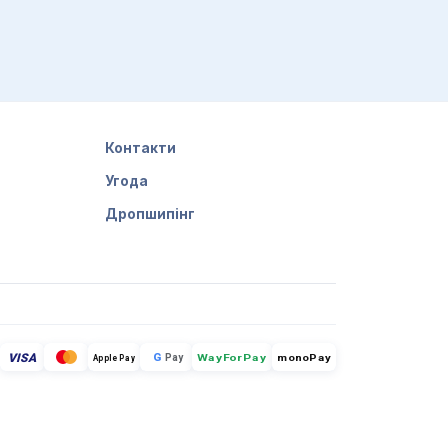
іть форму замовлення. Також ви можете
пку по Україні протягом 3-5 робочих
Контакти
Угода
Дропшипінг
VISA
G
Pay
monoPay
Apple Pay
WayForPay