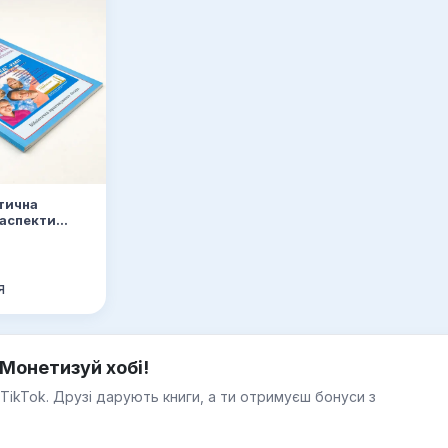
тична
аспекти
и та
я
Монетизуй хобі!
 TikTok. Друзі дарують книги, а ти отримуєш бонуси з