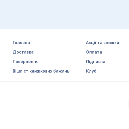
соматику, додайте вибрані видання до кошика і заповн
нувавши або написавши в месенджери. Доставляємо поку
Головна
Акції та знижки
Доставка
Оплата
Повернення
Підписка
Вішліст книжкових бажань
Клуб