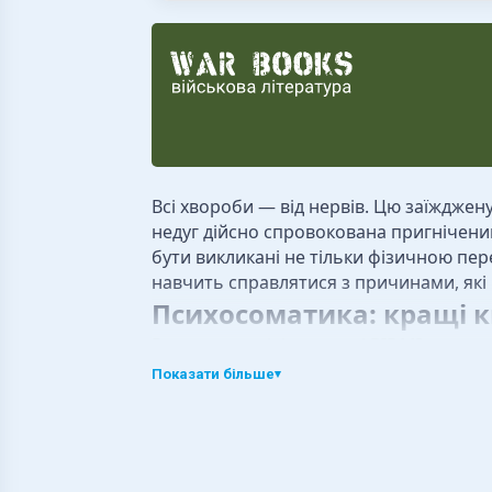
Всі хвороби — від нервів. Цю заїжджен
недуг дійсно спровокована пригнічени
бути викликані не тільки фізичною пе
навчить справлятися з причинами, які
Психосоматика: кращі к
В цьому розділі магазині RIDMI предста
викликаються нервовими розладами. Су
Показати більше
▾
містика і шаманство, а реальний зв'яз
консультації з досвідченим психіатр
тільки читати книги з психосоматики, 
Як зробити замовлення