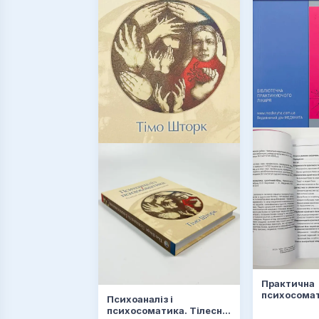
Практична
психосомат
Психоаналіз і
хронічний б
психосоматика. Тілесні