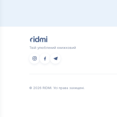
Щоб купити вподобані книги про психо
придбати потрібне видання, зателефо
днів.
Твій улюблений книжковий
© 2026 RIDMI. Усі права захищені.