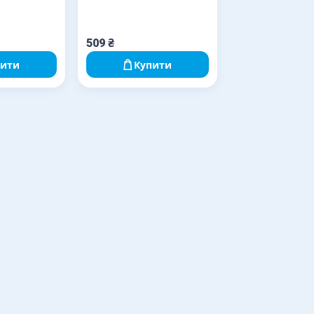
509
₴
пити
Купити