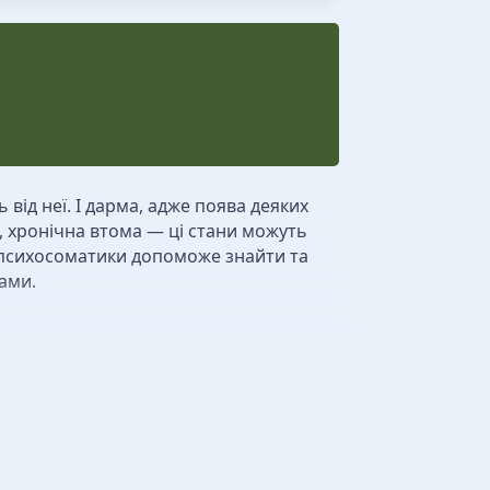
від неї. І дарма, адже поява деяких
, хронічна втома — ці стани можуть
з психосоматики допоможе знайти та
ами.
я та лікування тих хвороб тіла, які
во підтверджену інформацію. Це не
формація — лише теоретична. Без
б малоефективна. Ми рекомендуємо не