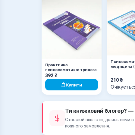
Психосома
Практична
медицина (
психосоматика: тривога
діагностик
392
₴
лікування)
210
₴
Купити
Очікуєтьс
Ти книжковий блогер? — 
Створюй вішлісти, ділись ними в
кожного замовлення.