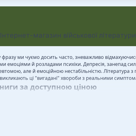
Інтернет-магазин військової літератури
у фразу ми чуємо досить часто, зневажливо відмахуючись 
ми емоціями й розладами психіки. Депресія, занепад сил
ревтомою, але й емоційною нестабільністю. Література 
 викликають ці "вигадані" хвороби з реальними симптом
ниги за доступною ціною
влені праці вітчизняних і закордонних авторів з виявленн
часні книги з психосоматики містять актуальну і науко
ок. Але потрібно розуміти, що представлена в книгах ін
ом або психотерапевтом терапія психосоматичних хворо
але й працювати з досвідченим фахівцем.