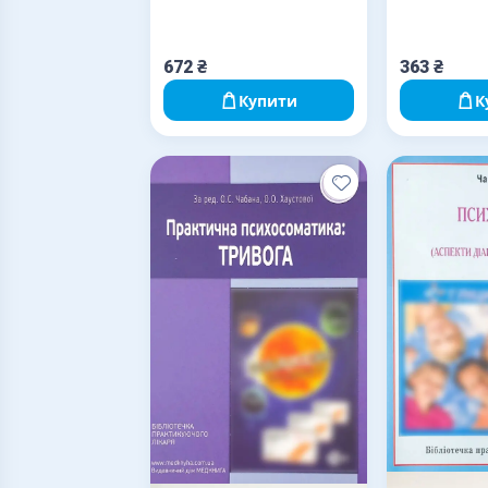
основи психодинаміки.
672
₴
363
₴
Купити
К