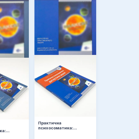
Практична
психосоматика:
ка:
діагностичні шкали