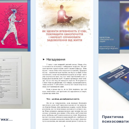
Практична
ика:
психосомати
іль
депресія