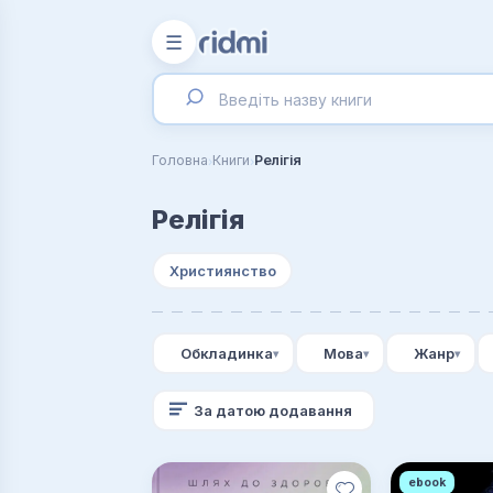
☰
›
›
Головна
Книги
Релігія
Релігія
Християнство
Обкладинка
Мова
Жанр
За датою додавання
ebook