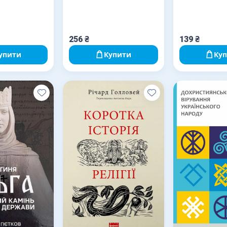
256
₴
139
₴
упити
Купити
Ку