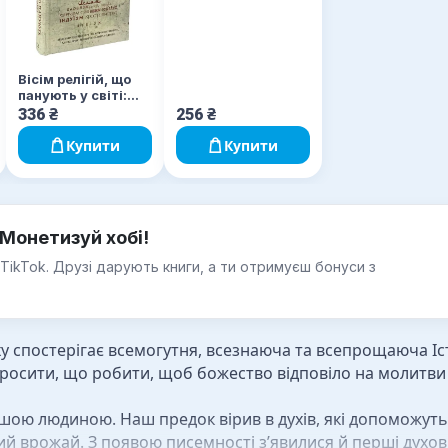
Вісім релігій, що
панують у світі:
чому їхні
336
₴
256
₴
відмінності мають
значення
Купити
Купити
Монетизуй хобі!
 TikTok. Друзі дарують книги, а ти отримуєш бонуси з
рху спостерігає всемогутня, всезнаюча та всепрощаюча Іс
просити, що робити, щоб божество відповіло на молитв
ршою людиною. Наш предок вірив в духів, які допоможуть
й врожай. З появою писемності з’явилися й перші духовні