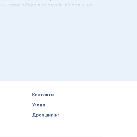
ь, опис обрядів та технік, відповіді на
ь його. Є рай та пекло, куди
лігію докладно розповідають про
Аллаха, Будду чи Літаючого
зрозуміти свого бога.
жити довічну благодать після смерті. І
ю та гармонії. Не чекайте складного
Контакти
Угода
Дропшипінг
ння на матеріали, що допоможуть