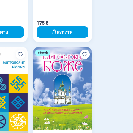
175
₴
пити
Купити
ebook