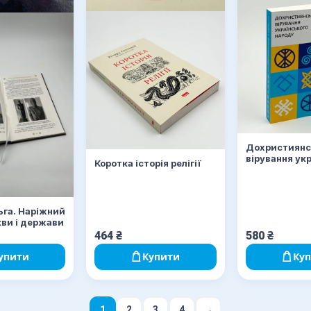
Дохристиянс
вірування ук
Коротка історія релігії
народу
ьга. Наріжний
кви і держави
464
₴
580
₴
упити
Купити
Ку
1
2
3
4
→