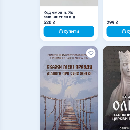
Код емоцій. Як
звільнитися від
емоційних блоків
520
₴
299
₴
Купити
К