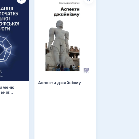
Аспекти джайнізму
каменю
льної
ької