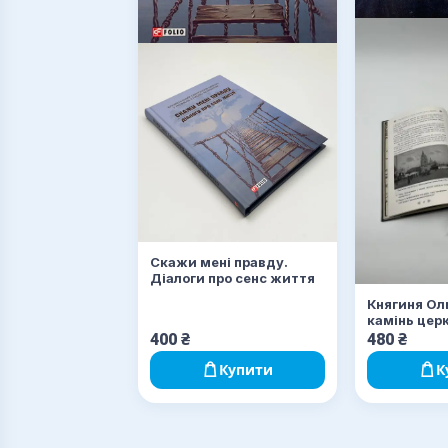
Скажи мені правду.
Діалоги про сенс життя
Княгиня Ол
камінь цер
400
₴
480
₴
Купити
К