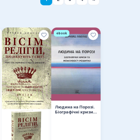
ebook
Людина на Порозі.
Біографічні кризи
та можливості
розвитку