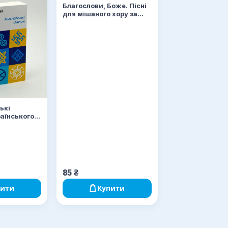
Благослови, Боже. Пісні
для мішаного хору за
церковним календарем
ькі
раїнського
85
₴
пити
Купити