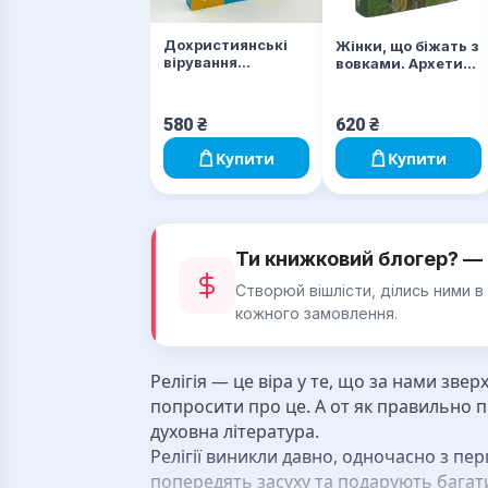
Дохристиянські
Жінки, що біжать з
вірування
вовками. Архетип
українського
Дикої жінки у
народу
міфах та легендах
580
₴
620
₴
Купити
Купити
Ти книжковий блогер? — 
Створюй вішлісти, ділись ними в
кожного замовлення.
Релігія — це віра у те, що за нами зве
попросити про це. А от як правильно 
духовна література.
Релігії виникли давно, одночасно з пе
попередять засуху та подарують багати