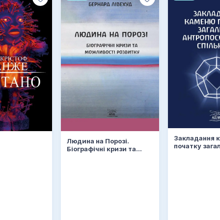
Закладання 
Людина на Порозі.
початку зага
Біографічні кризи та
антропософс
можливості розвитку
спільноти