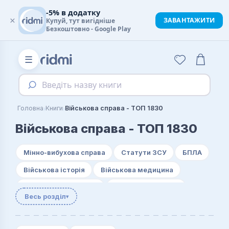
-5% в додатку
×
ЗАВАНТАЖИТИ
Купуй, тут вигідніше
Безкоштовно - Google Play
☰
Введіть назву книги
›
›
Головна
Книги
Військова справа - ТОП 1830
Військова справа - ТОП 1830
Мінно-вибухова справа
Статути ЗСУ
БПЛА
Військова історія
Військова медицина
Військова психологія
Військова тактика
Весь розділ
▾
Вогнева підготовка
Розвідка
Стандарти НАТО
Накази МОУ
Накази МВС