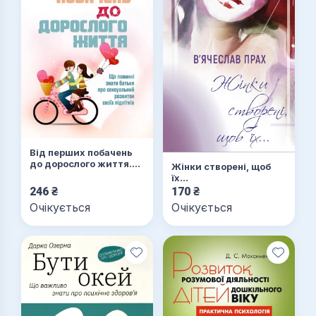
Від перших побачень
до дорослого життя.
Жінки створені, щоб
Що повинні знати
їх…
батьки про
246
₴
170
₴
сексуальний розвиток
Очікується
Очікується
підлітків