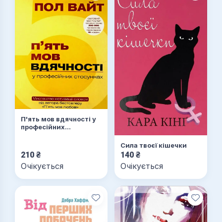
П'ять мов вдячності у
професійних
стосунках. Мистецтво
мотивації словом
Сила твоєї кішечки
210
₴
140
₴
Очікується
Очікується