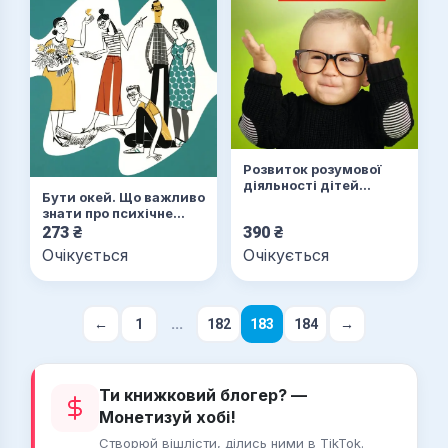
Розвиток розумової
діяльності дітей
Бути окей. Що важливо
дошкільного віку
знати про психічне
здоров’я
273
₴
390
₴
Очікується
Очікується
...
←
1
182
183
184
→
Ти книжковий блогер? —
Монетизуй хобі!
Створюй вішлісти, ділись ними в TikTok.