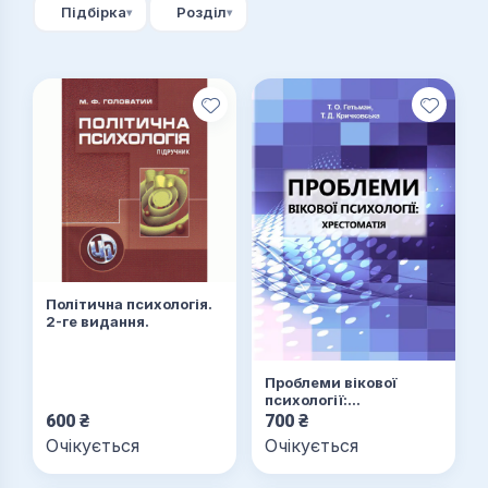
Підбірка
Розділ
Книги обліку для військових
Книги обліку МВС
Психологія
Політична психологія.
2-ге видання.
Проблеми вікової
психології:
хрестоматія
600
₴
700
₴
Очікується
Очікується