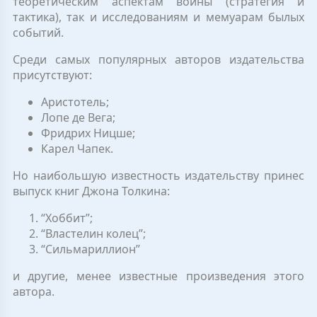
теоретическим аспектам войны (стратегия и
тактика), так и исследованиям и мемуарам былых
событий.
Среди самых популярных авторов издательства
присутствуют:
Аристотель;
Лопе де Вега;
Фридрих Ницше;
Карел Чапек.
Но наибольшую известность издательству принес
выпуск книг Джона Толкина:
“Хоббит”;
“Властелин колец”;
“Сильмариллион”
и другие, менее известные произведения этого
автора.