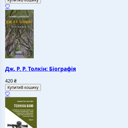
Купити
В кошику
Дж. Р. Р. Толкін: Біографія
420
₴
Купити
В кошику