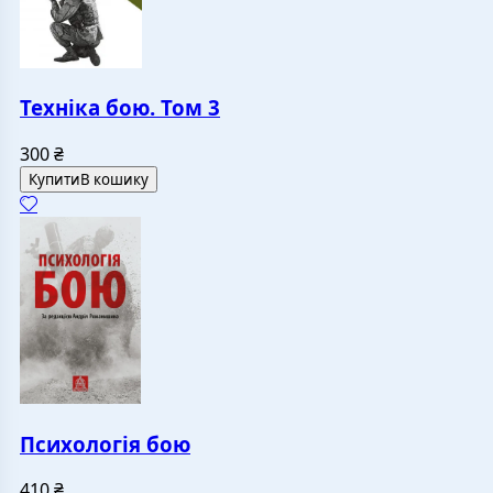
Техніка бою. Том 3
300
₴
Купити
В кошику
Психологія бою
410
₴