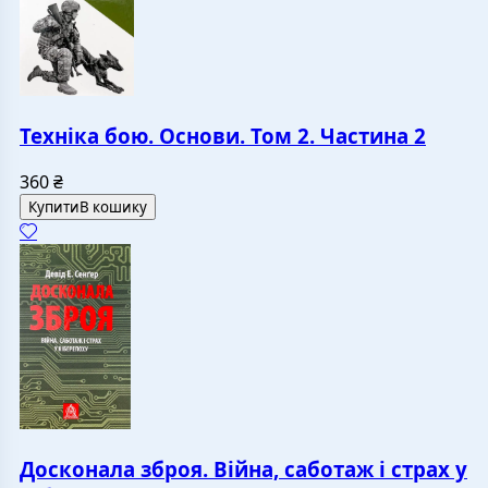
Техніка бою. Основи. Том 2. Частина 2
360
₴
Купити
В кошику
Досконала зброя. Війна, саботаж і страх у