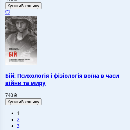
Купити
В кошику
Бій: Психологія і фізіологія воїна в часи
війни та миру
740
₴
Купити
В кошику
1
2
3