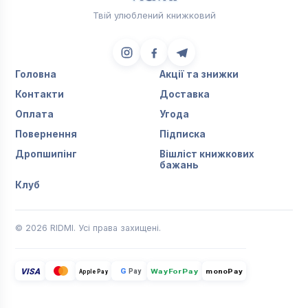
Твій улюблений книжковий
Головна
Акції та знижки
Контакти
Доставка
Оплата
Угода
Повернення
Підписка
Дропшипінг
Вішліст книжкових
бажань
Клуб
© 2026 RIDMI. Усі права захищені.
VISA
G
Pay
monoPay
Apple Pay
WayForPay