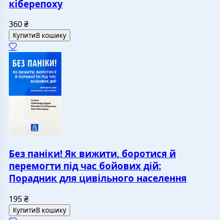
кіберепоху
360
₴
Купити
В кошику
Без паніки! Як вижити, боротися й
перемогти під час бойових дій:
Порадник для цивільного населення
195
₴
Купити
В кошику