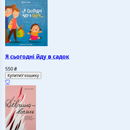
Я сьогодні йду в садок
550
₴
Купити
У кошику