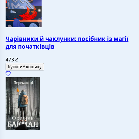
Чарівники й чаклунки: посібник із магії
для початківців
473
₴
Купити
У кошику