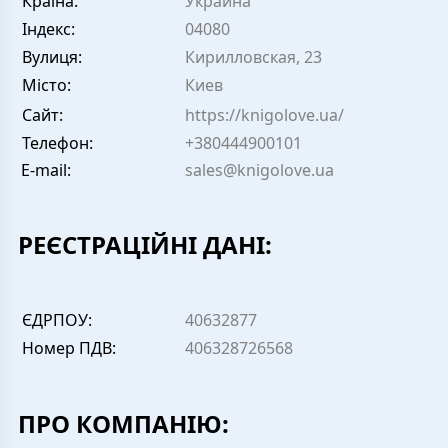
Країна:
Украина
Індекс:
04080
Вулиця:
Кирилловская, 23
Місто:
Киев
Сайт:
https://knigolove.ua/
Телефон:
+380444900101
E-mail:
sales@knigolove.ua
РЕЄСТРАЦІЙНІ ДАНІ:
ЄДРПОУ:
40632877
Номер ПДВ:
406328726568
ПРО КОМПАНІЮ: