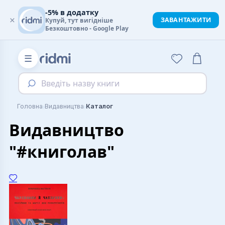
-5% в додатку
×
ЗАВАНТАЖИТИ
Купуй, тут вигідніше
Безкоштовно - Google Play
☰
Введіть назву книги
›
›
Головна
Видавництва
Каталог
Видавництво
"#книголав"