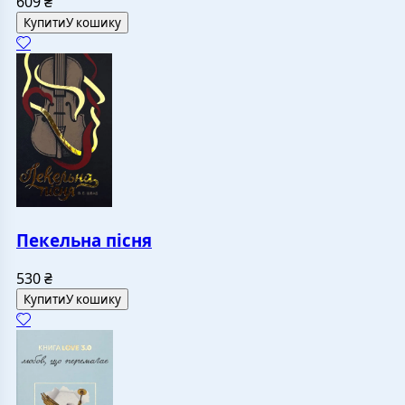
609
₴
Купити
У кошику
Пекельна пісня
530
₴
Купити
У кошику