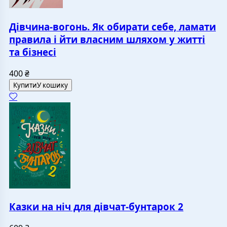
Дівчина-вогонь. Як обирати себе, ламати
правила і йти власним шляхом у житті
та бізнесі
400
₴
Купити
У кошику
Казки на ніч для дівчат-бунтарок 2