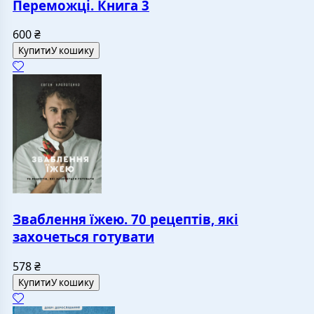
Переможці. Книга 3
600
₴
Купити
У кошику
Зваблення їжею. 70 рецептів, які
захочеться готувати
578
₴
Купити
У кошику