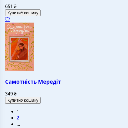
651
₴
Купити
У кошику
Самотність Мередіт
349
₴
Купити
У кошику
1
2
...