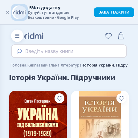
-5% в додатку
×
ЗАВАНТАЖИТИ
Купуй, тут вигідніше
Безкоштовно - Google Play
☰
Введіть назву книги
›
›
›
Головна
Книги
Навчальна література
Історія України. Підручник
Історія України. Підручники