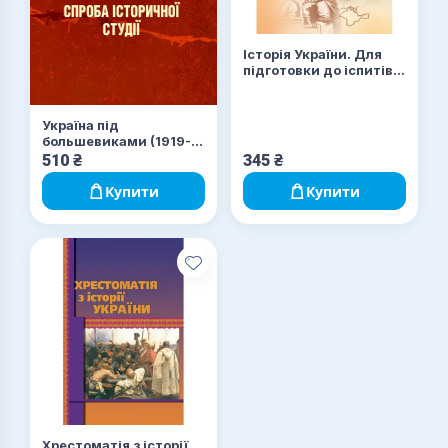
Історія України. Для
підготовки до іспитів.
Навчальний посібник
Україна під
большевиками (1919-
1939). Спроба
510
₴
345
₴
історичної студії
Купити
Купити
Хрестоматія з історії