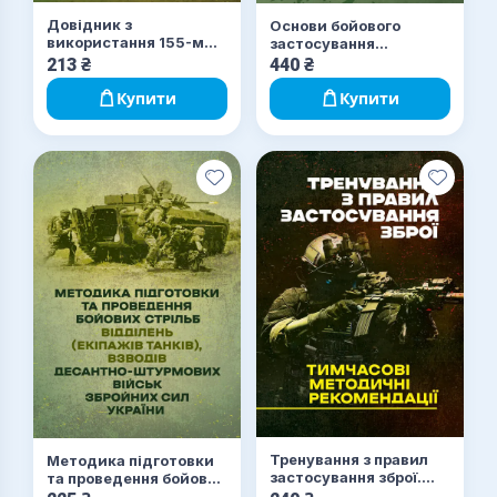
Довідник з
Основи бойового
використання 155-мм
застосування
пострілів до
артилерійської
213
₴
440
₴
артилерійських
гармати
систем
Купити
Купити
Тренування з правил
Методика підготовки
застосування зброї.
та проведення бойових
Тимчасові методичні
стрільб відділень