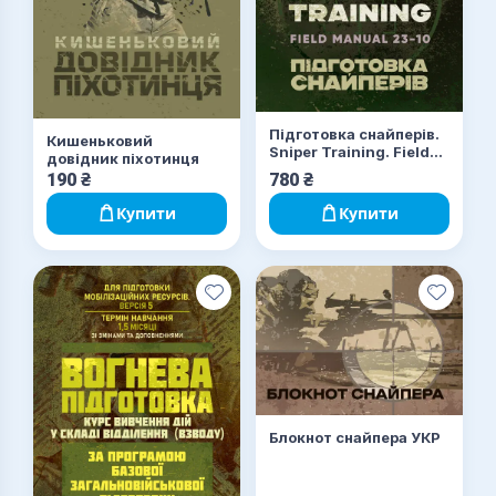
Підготовка снайперів.
Кишеньковий
Sniper Training. Field
довідник піхотинця
Manual 23-10
190
₴
780
₴
Купити
Купити
Блокнот снайпера УКР