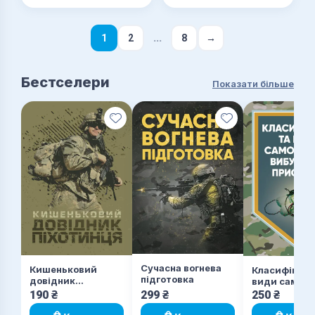
терміном навчання)
...
1
2
8
→
Бестселери
Показати більше
Сучасна вогнева
Кишеньковий
Класифікаці
підготовка
довідник
види самор
піхотинця
вибухових
190
₴
299
₴
250
₴
пристроїв