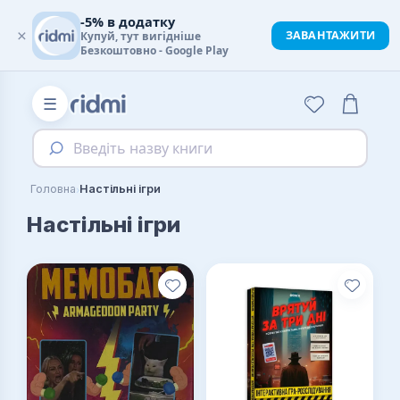
-5% в додатку
×
ЗАВАНТАЖИТИ
Купуй, тут вигідніше
Безкоштовно - Google Play
☰
Введіть назву книги
›
Головна
Настільні ігри
Настільні ігри