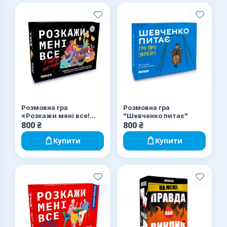
Розмовна гра
Розмовна гра
«Розкажи мені все!
"Шевченко питає"
Party edition»
800
₴
800
₴
Купити
Купити