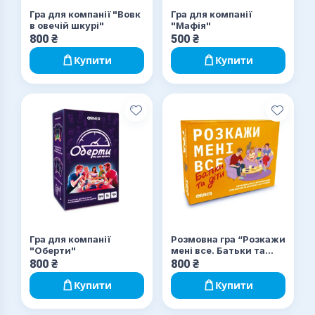
Гра для компанії "Вовк
Гра для компанії
в овечій шкурі"
"Мафія"
800
₴
500
₴
Купити
Купити
Гра для компанії
Розмовна гра “Розкажи
"Оберти"
мені все. Батьки та
діти”
800
₴
800
₴
Купити
Купити