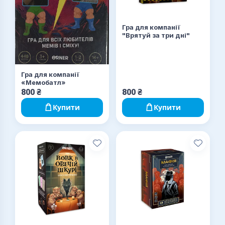
Гра для компанії
"Врятуй за три дні"
Гра для компанії
«Мемобатл»
800
₴
800
₴
Купити
Купити