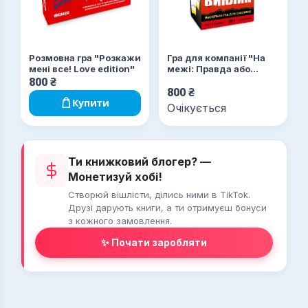
Розмовна гра "Розкажи
Гра для компанії "На
мені все! Love edition"
межі: Правда або
Виклик"
800
₴
800
₴
Купити
Очікується
Ти книжковий блогер? —
Монетизуй хобі!
Створюй вішлісти, ділись ними в TikTok.
Друзі дарують книги, а ти отримуєш бонуси
з кожного замовлення.
✨ Почати заробляти