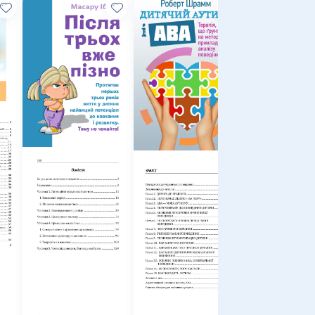
Технологія
психологічн
досліджень.
Столяренко 