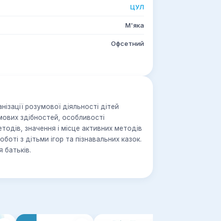
ЦУЛ
М'яка
Офсетний
нізації розумової діяльності дітей
умових здібностей, особливості
одів, значення і місце активних методів
оботі з дітьми ігор та пізнавальних казок.
 батьків.