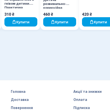
гнівом дитини.
розвивально-
Практична
корекційна
психологія
психологія
310
₴
460
₴
420
₴
Купити
Купити
Купити
Головна
Акції та знижки
Доставка
Оплата
Повернення
Підписка