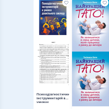
Психодіагностичний
інструментарій в
умовах
дошкільного