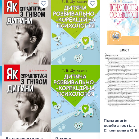
Психологія
особистості.
Столяренко О.Б.
Як справлятися з
Дитяча