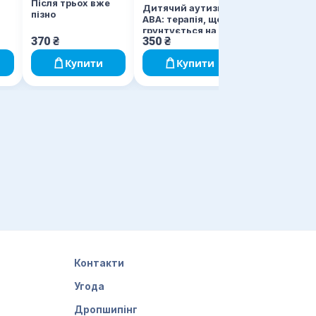
Після трьох вже
Дитячий аутизм і
пізно
АВА: терапія, що
грунтується на
370
₴
350
₴
334
₴
методах
прикладного
Купити
Купити
Купи
аналізу поведінки
Контакти
Угода
Дропшипінг