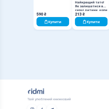
закладу
Найкращий тато!
Як залишатися в
серці дитини, коли
працюєш з ранку
590
₴
213
₴
до вечора
Купити
Купити
Твій улюблений книжковий