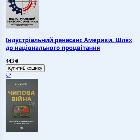
Індустріальний ренесанс Америки. Шлях
до національного процвітання
443
₴
Купити
В кошику