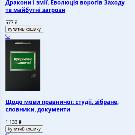
Дракони і змії. Еволюція ворогів Заходу
та майбутні загрози
577
₴
Купити
В кошику
Щодо мови правничої: студії, зібране,
словники, документи
1 133
₴
Купити
В кошику