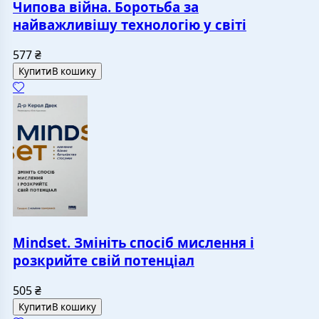
Чипова війна. Боротьба за
найважливішу технологію у світі
577
₴
Купити
В кошику
Mindset. Змініть спосіб мислення і
розкрийте свій потенціал
505
₴
Купити
В кошику