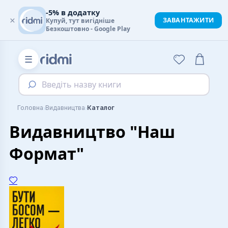
-5% в додатку
×
ЗАВАНТАЖИТИ
Купуй, тут вигідніше
Безкоштовно - Google Play
☰
Введіть назву книги
›
›
Головна
Видавництва
Каталог
Видавництво "Наш
Формат"