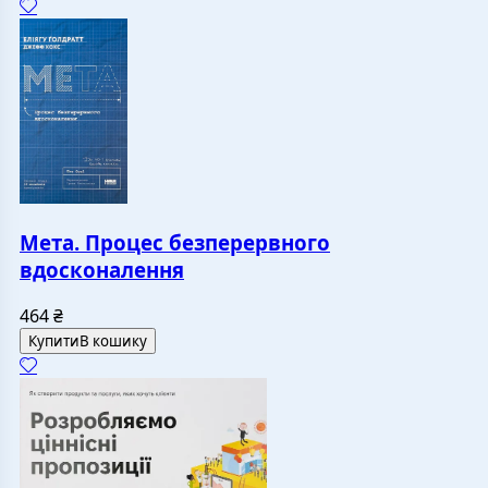
Мета. Процес безперервного
вдосконалення
464
₴
Купити
В кошику