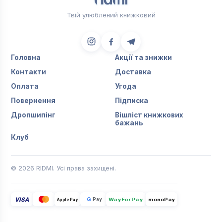
Твій улюблений книжковий
Головна
Акції та знижки
Контакти
Доставка
Оплата
Угода
Повернення
Підписка
Дропшипінг
Вішліст книжкових
бажань
Клуб
© 2026 RIDMI. Усі права захищені.
VISA
G
Pay
monoPay
Apple Pay
WayForPay