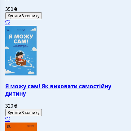
350
₴
Купити
В кошику
Я можу сам! Як виховати самостійну
дитину
320
₴
Купити
В кошику