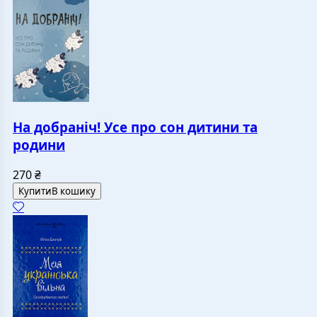
На добраніч! Усе про сон дитини та
родини
270
₴
Купити
В кошику