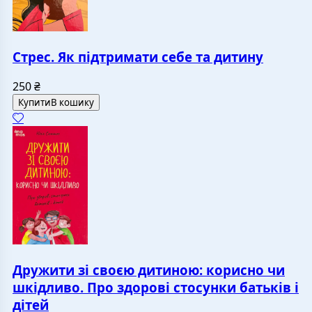
Стрес. Як підтримати себе та дитину
250
₴
Купити
В кошику
Дружити зі своєю дитиною: корисно чи
шкідливо. Про здорові стосунки батьків і
дітей