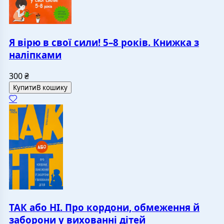
Я вірю в свої сили! 5–8 років. Книжка з
наліпками
300
₴
Купити
В кошику
ТАК або НІ. Про кордони, обмеження й
заборони у вихованні дітей