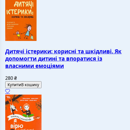
Дитячі істерики: корисні та шкідливі. Як
допомогти дитині та впоратися із
власними емоціями
280
₴
Купити
В кошику