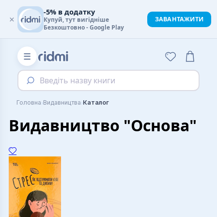
-5% в додатку
×
ЗАВАНТАЖИТИ
Купуй, тут вигідніше
Безкоштовно - Google Play
☰
Введіть назву книги
›
›
Головна
Видавництва
Каталог
Видавництво "Основа"