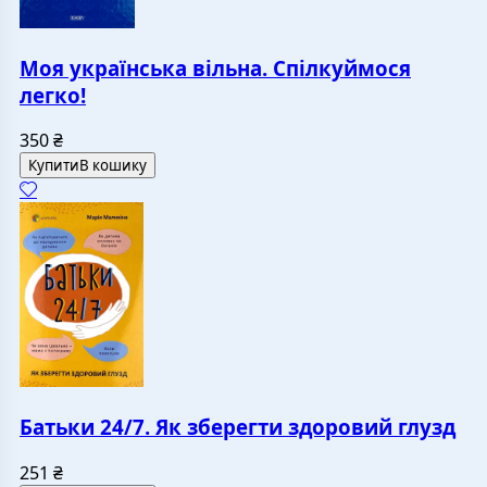
Моя українська вільна. Спілкуймося
легко!
350
₴
Купити
В кошику
Батьки 24/7. Як зберегти здоровий глузд
251
₴