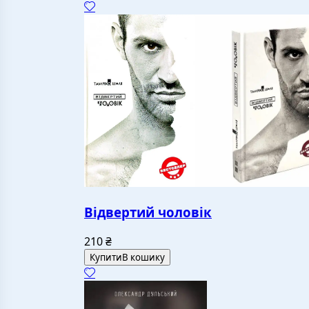
Відвертий чоловік
210
₴
Купити
В кошику