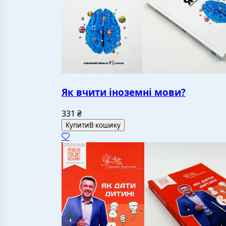
Як вчити іноземні мови?
331
₴
Купити
В кошику