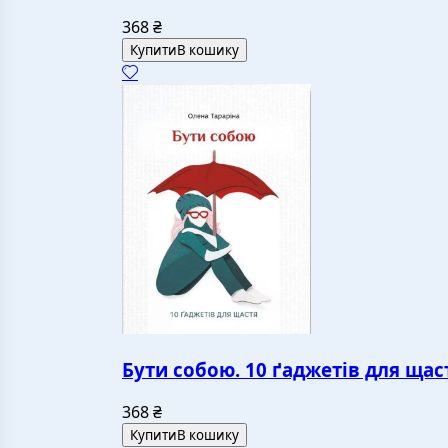
368
₴
Купити
В кошику
Бути собою. 10 ґаджетів для щас
368
₴
Купити
В кошику