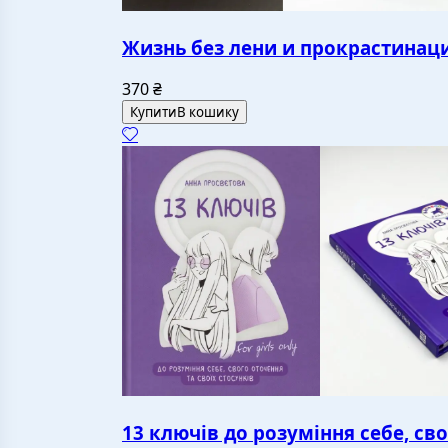
Жизнь без лени и прокрастинац
370
₴
Купити
В кошику
13 ключів до розуміння себе, сво