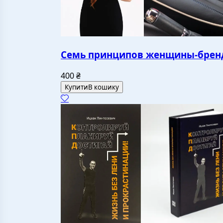
Семь принципов женщины-брен
400
₴
Купити
В кошику