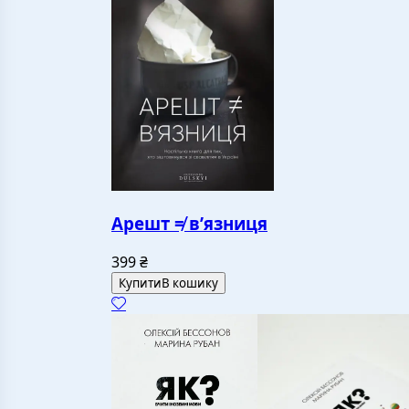
Арешт ≠ в’язниця
399
₴
Купити
В кошику