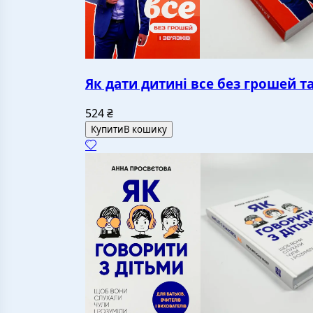
Як дати дитині все без грошей та
524
₴
Купити
В кошику