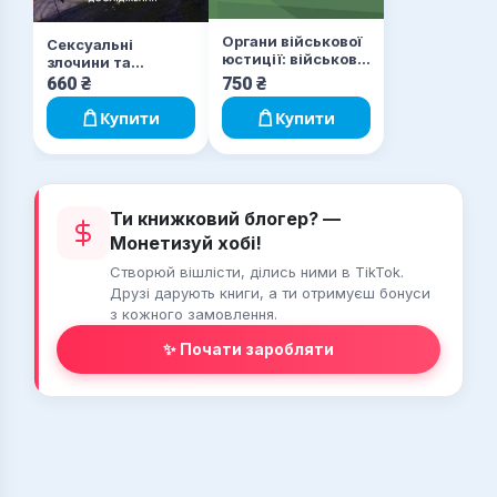
Органи військової
Сексуальні
юстиції: військова
злочини та
служба
симбіотичні
660
₴
750
₴
правопорядку,
стосунки: наукове
військова
психоаналітичне
Купити
Купити
прокуратура,
дослідження
проблематика
військових судів,
нормативне-
правове
Ти книжковий блогер? —
забезпечення,
особливості
Монетизуй хобі!
функціонування
під час воєнного
Створюй вішлісти, ділись ними в TikTok.
стану
Друзі дарують книги, а ти отримуєш бонуси
з кожного замовлення.
✨ Почати заробляти