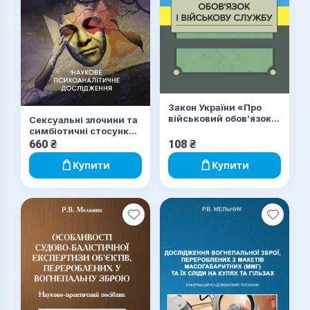
Закон України «Про
військовий обов’язок і
Сексуальні злочини та
військову службу»
симбіотичні стосунки:
наукове
660
₴
108
₴
психоаналітичне
дослідження
Купити
Купити