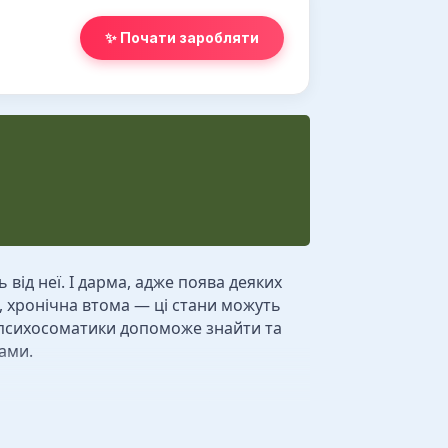
✨ Почати заробляти
від неї. І дарма, адже поява деяких
, хронічна втома — ці стани можуть
з психосоматики допоможе знайти та
ами.
я та лікування тих хвороб тіла, які
во підтверджену інформацію. Це не