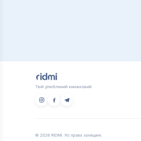
містика і шаманство, а реальний зв'яз
консультації з досвідченим психіатр
тільки читати книги з психосоматики, 
Як зробити замовлення
Щоб купити вподобані книги про психо
придбати потрібне видання, зателефо
днів.
Твій улюблений книжковий
© 2026 RIDMI. Усі права захищені.