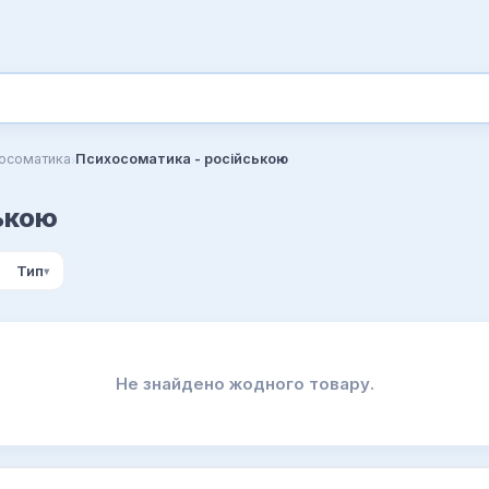
›
осоматика
Психосоматика - російською
ькою
Тип
Не знайдено жодного товару.