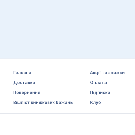
ок. Але потрібно розуміти, що представлена в книгах ін
ом або психотерапевтом терапія психосоматичних хворо
але й працювати з досвідченим фахівцем.
соматику, додайте вибрані видання до кошика і заповн
нувавши або написавши в месенджери. Доставляємо поку
Головна
Акції та знижки
Доставка
Оплата
Повернення
Підписка
Вішліст книжкових бажань
Клуб