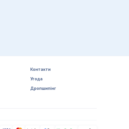
формація — лише теоретична. Без
б малоефективна. Ми рекомендуємо не
іть форму замовлення. Також ви можете
пку по Україні протягом 3-5 робочих
Контакти
Угода
Дропшипінг