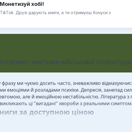
Монетизуй хобі!
 TikTok. Друзі дарують книги, а ти отримуєш бонуси з
Інтернет-магазин військової літератури
у фразу ми чуємо досить часто, зневажливо відмахуючись 
ми емоціями й розладами психіки. Депресія, занепад сил
ревтомою, але й емоційною нестабільністю. Література 
 викликають ці "вигадані" хвороби з реальними симптом
ниги за доступною ціною
влені праці вітчизняних і закордонних авторів з виявленн
часні книги з психосоматики містять актуальну і науко