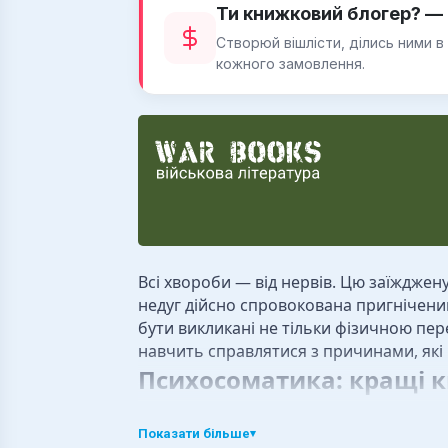
Ти книжковий блогер? — 
Створюй вішлісти, ділись ними в
кожного замовлення.
Всі хвороби — від нервів. Цю заїжджен
недуг дійсно спровокована пригнічени
бути викликані не тільки фізичною пе
навчить справлятися з причинами, які
Психосоматика: кращі к
В цьому розділі магазині RIDMI предста
викликаються нервовими розладами. Су
Показати більше
▾